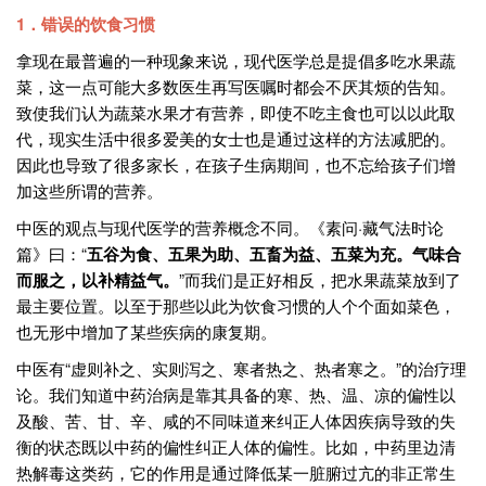
1．错误的饮食习惯
拿现在最普遍的一种现象来说，现代医学总是提倡多吃水果蔬
菜，这一点可能大多数医生再写医嘱时都会不厌其烦的告知。
致使我们认为蔬菜水果才有营养，即使不吃主食也可以以此取
代，现实生活中很多爱美的女士也是通过这样的方法减肥的。
因此也导致了很多家长，在孩子生病期间，也不忘给孩子们增
加这些所谓的营养。
中医的观点与现代医学的营养概念不同。《素问·藏气法时论
篇》曰：“
五谷为食、五果为助、五畜为益、五菜为充。气味合
而服之，以补精益气。
”而我们是正好相反，把水果蔬菜放到了
最主要位置。以至于那些以此为饮食习惯的人个个面如菜色，
也无形中增加了某些疾病的康复期。
中医有“虚则补之、实则泻之、寒者热之、热者寒之。”的治疗理
论。我们知道中药治病是靠其具备的寒、热、温、凉的偏性以
及酸、苦、甘、辛、咸的不同味道来纠正人体因疾病导致的失
衡的状态既以中药的偏性纠正人体的偏性。比如，中药里边清
热解毒这类药，它的作用是通过降低某一脏腑过亢的非正常生