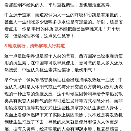
看那些弱不经风的人，平时重视调理，竟也能活至高寿。
中医源于道家，而道家认为人一生的呼吸和心跳是有定数的，
甚至人一生能吃多少饭喝多少水也是有定量的。所以，还是省
着点用。你是‘丰田的体质’就不能把自己当奔驰来用！开个玩
笑，但话俗理不俗，这点见仁见智！
5.输液横行，清热解毒大行其道
这一点是医学界也是整个人类的悲哀。西方国家已经很谨慎使
用的抗生素，在中国却可以肆意使用。更可悲的是大多人还欣
然接受。中医认为抗生素其性偏凉，最伤阳气！
举个例子，像风寒感冒类病往往会出现持续发热这一症状，中
医认为此时是人体阳气或正气与外邪交战双方势均力敌时所表
现的一种正常的免疫反应，这个时候应因势利导给予辛热发散
类具有振奋人体阳气的药即可通过发汗等方式祛除外邪。而非
用输液或口服等其他方式让这些性属寒凉的抗生素进入身体，
表面上看似体温降下来了实际上病因未除，只不过是将发热机
制硬生生打压了下去，导致的恶果就是使外邪侵入人体更深
层。据有关资料，经常输液的人会有脚踝水肿，反复易感冒，