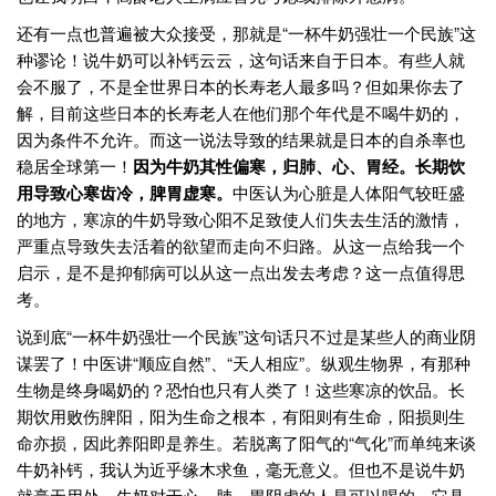
还有一点也普遍被大众接受，那就是“一杯牛奶强壮一个民族”这
种谬论！说牛奶可以补钙云云，这句话来自于日本。有些人就
会不服了，不是全世界日本的长寿老人最多吗？但如果你去了
解，目前这些日本的长寿老人在他们那个年代是不喝牛奶的，
因为条件不允许。而这一说法导致的结果就是日本的自杀率也
稳居全球第一！
因为牛奶其性偏寒，归肺、心、胃经。长期饮
用导致心寒齿冷，脾胃虚寒。
中医认为心脏是人体阳气较旺盛
的地方，寒凉的牛奶导致心阳不足致使人们失去生活的激情，
严重点导致失去活着的欲望而走向不归路。从这一点给我一个
启示，是不是抑郁病可以从这一点出发去考虑？这一点值得思
考。
说到底“一杯牛奶强壮一个民族”这句话只不过是某些人的商业阴
谋罢了！中医讲“顺应自然”、“天人相应”。纵观生物界，有那种
生物是终身喝奶的？恐怕也只有人类了！这些寒凉的饮品。长
期饮用败伤脾阳，阳为生命之根本，有阳则有生命，阳损则生
命亦损，因此养阳即是养生。若脱离了阳气的“气化”而单纯来谈
牛奶补钙，我认为近乎缘木求鱼，毫无意义。但也不是说牛奶
就毫无用处。牛奶对于心、肺、胃阴虚的人是可以喝的，它具