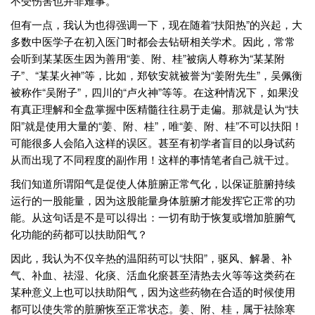
不受伤害也并非难事。
但有一点，我认为也得强调一下，现在随着“扶阳热”的兴起，大
多数中医学子在初入医门时都会去钻研相关学术。因此，常常
会听到某某医生因为善用“姜、附、桂”被病人尊称为“某某附
子”、“某某火神”等，比如，郑钦安就被誉为“姜附先生”，吴佩衡
被称作“吴附子”，四川的“卢火神”等等。在这种情况下，如果没
有真正理解和全盘掌握中医精髓往往易于走偏。那就是认为“扶
阳”就是使用大量的“姜、附、桂”，唯“姜、附、桂”不可以扶阳！
可能很多人会陷入这样的误区。甚至有初学者盲目的以身试药
从而出现了不同程度的副作用！这样的事情笔者自己就干过。
我们知道所谓阳气是促使人体脏腑正常气化，以保证脏腑持续
运行的一股能量，因为这股能量身体脏腑才能发挥它正常的功
能。从这句话是不是可以得出：一切有助于恢复或增加脏腑气
化功能的药都可以扶助阳气？
因此，我认为不仅辛热的温阳药可以“扶阳”，驱风、解暑、补
气、补血、祛湿、化痰、活血化瘀甚至清热去火等等这类药在
某种意义上也可以扶助阳气，因为这些药物在合适的时候使用
都可以使失常的脏腑恢至正常状态。姜、附、桂，属于祛除寒