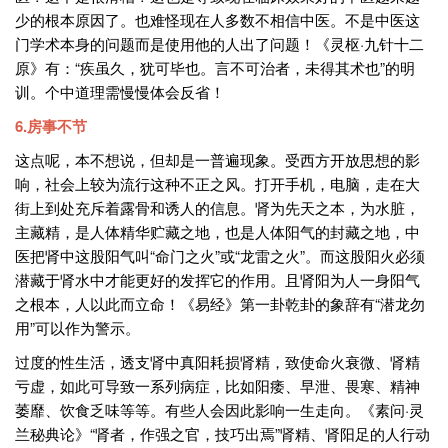
少的根本原因了。也难怪现在人多数不相信中医。不是中医这
门学术本身的问题而是使用他的人出了问题！《灵枢·九针十二
原》有：“疾虽久，犹可毕也。言不可治者，未得其术也”的明
训。个中道理需慢慢体会反省！
6.房事不节
这点呢，本不想说，但却是一普遍现象。受西方开放思想的影
响，社会上较为流行这种不正之风。打开手机，电脑，走在大
街上到处充斥着露骨和诱人的信息。肾为先天之本，为水脏，
主藏精，是人体精华贮藏之地，也是人体阳气的封藏之地，中
医把肾中这股阳气叫“命门之火”或“龙雷之火”。而这股阳火必须
潜藏于肾水中才能更好的发挥它的作用。且肾阳为人一身阳气
之根本，人以此而立命！《易经》第一卦乾卦的象辞有“潜龙勿
用”可以作为警示。
过度的性生活，透支肾中真阳耗损肾精，致使命火衰微、肾精
亏虚，如此可导致一系列病症，比如阳痿、早泄、畏寒、精神
萎靡、饮食乏味等等。有些人会因此影响一生走向。《素问·灵
兰秘典论》“肾者，作强之官，技巧出焉”肾精、肾阳足的人行动