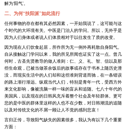
解为‘阳气’。
二、为何“扶阳派”如此流行
任何事物的存在都有其必然因素，一开始我说了，这可能与这
个时代的大环境有关。中医是门治人的学问。所以，无外乎是
因为人们身体或者说人们体质相对于以往发生了质的改变。
因为现在人们饮食起居，所作所为无一例外再耗散自身阳气。
自从接触这门学问以来，我的所见所闻也证实了这一点。曾几
何时，古圣先贤教导的做人准则：仁、义、礼、智、信以及那
些生命观，已被当做茶余饭后的故事或存在于书本上随历史湮
没，而现实生活中的人们却和这些准则背道而驰，在一条错误
的路上渐行渐远。纵观当代人们，特别是青年一代，受西方外
来文化影响，像被洗脑一样一味的盲从和追随。七八十年代的
美国风，以及现在的日韩风充斥着整个社会及年轻群体。更可
悲的是中医的群体里这样的人也不在少数，对日韩潮流的追随
以及对传统文化的不屑一顾让人不觉的感到悲哀！
言归正传，导致阳气缺失的因素很多，我认为有以下几个重要
方面：