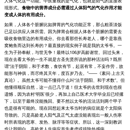
人体气化这一功能。中医重视的是气化，也就是阳气的直接表
现形式。
食物中的营养成分必需通过人体阳气的气化作用才能
变成人体的有用成分。
如果，人体各个脏腑比如脾胃的气化功能正常，那么粗茶淡饭
已足以供应人体所需。因为脾胃会根据人体各个脏腑的需要去
吸收食物里边的有用成分。你去看那些长寿老人，哪个是靠燕
窝鲍鱼而达到长寿的？最直接的现实例子就是我的太爷爷。一
生为子孙奉献，与世无争！最终以106岁高龄谢世。回过头来，
现在去看太爷的一生不就是古圣先贤所说的那种活法吗？既所
谓“法于阴阳，和于术数，食饮有节，起居有常，不妄作劳，故
能形与神俱，而尽终其天年，度百岁乃去。”——《素问·上古天
真论》。虽然太爷可能不懂得什么叫“法于阴阳、和于术数”。但
他懂得顺应自然，这一点已几于道！但太爷的去世到现在也很
遗憾，因为农村‘明医’很少，再加上自己医术大学毕业后已经撂
下，以至于最终没能挽回。要不然以太爷的活法活到两个甲子
也是很有可能的。现在回想起来太爷当时的病症就是个太阳病
导致的。只是高龄老人阳气及正气太虚没能表现出一般人伤寒
时所表现的恶寒、发热、脉浮等等症状。所以，这一深刻教训
也让我明白，高龄老人生病应首先考虑或排除外感病。