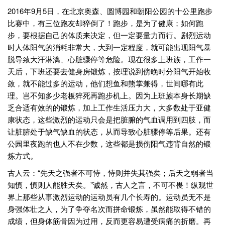
2016年9月5日，在北京奥森、圆博园和朝阳公园的十公里跑步
比赛中，有三位跑友却猝倒了！跑步，是为了健康；如何跑
步，要根据自己的体质来决定，但一定要量力而行。剧烈运动
时人体阳气的消耗非常大，大到一定程度，就可能出现阳气暴
脱导致大汗淋漓、心脏骤停等危险。现在很多上班族，工作一
天后，下班还要去健身房锻炼，按理说到傍晚时分阳气开始收
敛，就不能过多的运动，他们想鱼和熊掌兼得，世间哪有此
理。岂不知多少老板猝死再跑步机上。因为上班族本身长期缺
乏合适有效的的锻炼，加上工作生活压力大，大多数处于亚健
康状态，这些激烈的运动只会是把脏腑的气血调用到四肢，而
让脏腑处于缺气缺血的状态，从而导致心脏骤停等后果。还有
公园里夜跑的也人不在少数，这些都是损伤阳气违背自然的锻
炼方式。
古人云：“先天之强者不可恃，恃则并失其强矣；后天之弱者当
知慎，慎则人能胜天矣。”诚然，古人之言，不可不畏！纵观世
界上那些从事激烈运动的运动员有几个长寿的。运动员无不是
身强体壮之人，为了争夺名次而拼命锻炼，虽然能取得不错的
成绩，但身体筋骨因为过用，反而更容易遭受病痛的折磨。再