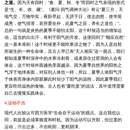
之道。
因为天有四时：“春、夏、秋、冬”而四时之气表现的形式
是“生、长、收、藏”。《素问·四气调神大论》有云“夏三月，天
地气交，万物华实，夜卧早起，无厌于日，使志勿怒，使华英
成秀，使气得泄，若所爱在外，此夏气之应，养长之道也；”。
总的一句就是炎热的夏季不能怕太阳。这个时候适当的增加运
动，适当的出出汗，有利于阳气的升发。这便回到了“顺应自然”
这一基本准则！这个时候更不能吃寒凉之物了，因为人是自然
所诞生的一种生命体，且古人早已有“天人相应”这一观点，我们
都知道夏季时深井中的水寒冷刺骨，或者居住过窑洞的人会有
体会，这个时候外面越热里面越凉。因为夏季自然界的阳热之
气浮于地球表面，对应到人体也一样，所以，夏季人体阳气浮
于体表而身体内部脏腑此时却少了阳气的温煦，因此夏季我们
更应吃些温热的食物。古人也有“夏吃姜”的说法，其中道理需要
自己去慢慢实践体会。
4.运动不当
现代人比较认可西方医学“生命在于运动”的观点。这点我也认
同，前提是必须掌握度和时机。因为运动可以升阳，但过度的
运动，汗出过多，不但耗阳，更耗阴津。