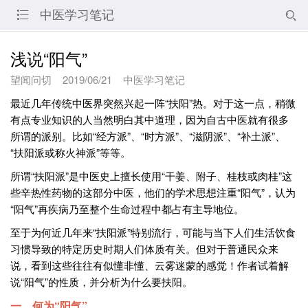
中医学习笔记


浅说“阳气”
望闻问切
2019/06/21
中医学习笔记
最近几年传统中医界突然兴起一阵“扶阳”热。对于这一点，稍微
有点专业知识的人当然明白其中道理，因为自古中医就有很多
所谓的派别。比如“经方派”、“时方派”、“滋阴派”、“补土派”、
“扶阳派或称火神派”等等。
所谓“扶阳派”是中医史上擅长使用“干姜、附子、桂枝或肉桂”这
些辛热性药物的这部分中医，他们的学术思想注重“阳气”，认为
“阳气”再疾病乃至整个生命过程中都占有主导地位。
至于为何近几年来“扶阳派”特别流行，可能与当下人们生活饮食
习惯导致的特定历史时期人们体质有关。但对于普通民众来
说，看到这些往往有似懂非懂、云雾迷蒙的感觉！作者试着解
说“阳气”的性质，并分析为什么要扶阳。
一、何为“阳气”