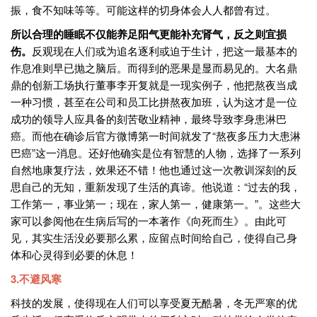
振，食不知味等等。可能这样的切身体会人人都曾有过。
所以合理的睡眠不仅能养足阳气更能补充肾气，反之则宜损
伤。
反观现在人们或为追名逐利或迫于生计，把这一最基本的
作息准则早已抛之脑后。而得到的恶果是显而易见的。大名鼎
鼎的创新工场执行董事李开复就是一现实例子，他把熬夜当成
一种习惯，甚至在公司和员工比拼熬夜加班，认为这才是一位
成功的领导人应具备的刻苦敬业精神，最终导致李身患淋巴
癌。而他在确诊后官方微博第一时间就发了“熬夜多压力大患淋
巴癌”这一消息。还好他确实是位有智慧的人物，选择了一系列
自然地康复疗法，效果还不错！他也通过这一次教训深刻的反
思自己的无知，重新发现了生活的真谛。他说道：“过去的我，
工作第一，事业第一；现在，家人第一，健康第一。”。这些大
家可以参阅他在生病后写的一本著作《向死而生》。由此可
见，其实生活没必要那么累，应留点时间给自己，使得自己身
体和心灵得到必要的休息！
3.不避风寒
科技的发展，使得现在人们可以享受夏无酷暑，冬无严寒的优