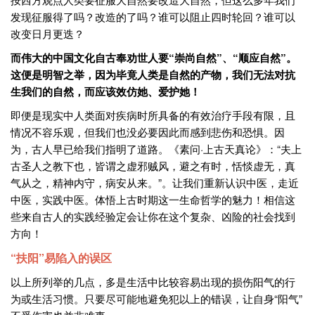
发现征服得了吗？改造的了吗？谁可以阻止四时轮回？谁可以
改变日月更迭？
而伟大的中国文化自古奉劝世人要“崇尚自然”、“顺应自然”。
这便是明智之举，因为毕竟人类是自然的产物，我们无法对抗
生我们的自然，而应该效仿她、爱护她！
即便是现实中人类面对疾病时所具备的有效治疗手段有限，且
情况不容乐观，但我们也没必要因此而感到悲伤和恐惧。因
为，古人早已给我们指明了道路。《素问·上古天真论》：“夫上
古圣人之教下也，皆谓之虚邪贼风，避之有时，恬惔虚无，真
气从之，精神内守，病安从来。”。让我们重新认识中医，走近
中医，实践中医。体悟上古时期这一生命哲学的魅力！相信这
些来自古人的实践经验定会让你在这个复杂、凶险的社会找到
方向！
“扶阳”易陷入的误区
以上所列举的几点，多是生活中比较容易出现的损伤阳气的行
为或生活习惯。只要尽可能地避免犯以上的错误，让自身“阳气”