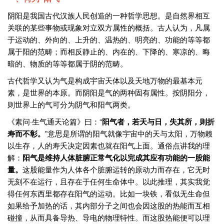
阴阳是我国古代汉族人民创造的一种哲学思想。是自然界相互
关联的某些事物或现象对立双方属性的概括。古人认为，凡属
于运动的、外向的、上升的、温热的、明亮的、功能的等等都
属于阳的范畴；而相反静止的、内在的、下降的、寒凉的、晦
暗的、物质的等等都属于阴的范畴。
古代哲学又认为气是构成宇宙天体以及天地万物的最基本元
素，是世界的本原。而阴阳是气的两种固有属性。按阴阳分，
则世界上的气可分为阴气和阳气两类。
《素问·生气通天论篇》曰：“
阳气者，若天与日，失其所，则折
寿而不彰。
”意思是所谓的阳气就像宇宙中的天与太阳，万物赖
以生存，人的寿夭决定因素也就在阳气上面。通俗点讲我的理
解：
阳气是维持人体脏腑正常气化以完成其应有功能的一股能
量。
这股能量作为人体各个脏腑运转的原动力而存在，它无时
无刻不在运行，且存在于任何生命体中。以此推理，其实我觉
得任何东西里都存在阳气的运动。比如一块铁，看似无生命但
如果给予加热的话，其内部分子之间也会因这股的热能而互相
碰撞，从而具备导热、导电的物理特性。而这股热能便可以理