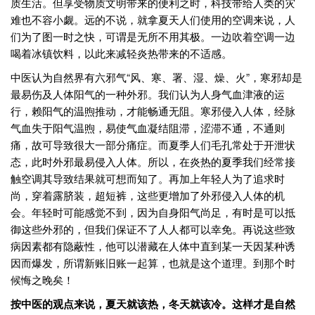
质生活。但享受物质文明带来的便利之时，科技带给人类的灾
难也不容小觑。远的不说，就拿夏天人们使用的空调来说，人
们为了图一时之快，可谓是无所不用其极。一边吹着空调一边
喝着冰镇饮料，以此来减轻炎热带来的不适感。
中医认为自然界有六邪气“风、寒、署、湿、燥、火”，寒邪却是
最易伤及人体阳气的一种外邪。我们认为人身气血津液的运
行，赖阳气的温煦推动，才能畅通无阻。寒邪侵入人体，经脉
气血失于阳气温煦，易使气血凝结阻滞，涩滞不通，不通则
痛，故可导致很大一部分痛症。而夏季人们毛孔常处于开泄状
态，此时外邪最易侵入人体。所以，在炎热的夏季我们经常接
触空调其导致结果就可想而知了。再加上年轻人为了追求时
尚，穿着露脐装，超短裤，这些更增加了外邪侵入人体的机
会。年轻时可能感觉不到，因为自身阳气尚足，有时是可以抵
御这些外邪的，但我们保证不了人人都可以幸免。再说这些致
病因素都有隐蔽性，他可以潜藏在人体中直到某一天因某种诱
因而爆发，所谓新账旧账一起算，也就是这个道理。到那个时
候悔之晚矣！
按中医的观点来说，夏天就该热，冬天就该冷。这样才是自然