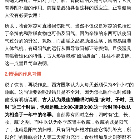
有养阴补虚的作用。前提是必须具备这样的适应症。正常健康
人没有必要饮用！
所以，嗜食寒凉可直接损伤阳气。当然不仅仅是寒凉的包括过
于辛辣的和甜腻食物也可伤及阳气。因为辛辣的东西可以使阳
气过分的的升发、耗散，而甜腻之品易助湿生痰，痰湿易阻滞
人体气机，有碍阳气的运行从而导致阳郁证等疾病。且痰湿具
有黏着难化的特性，古人形容湿邪“如油裹面”，往往不易去除。
这一点暂且简单说明。
2.错误的作息习惯
说了饮食，再说作息。西方医学认为人每天必须保持8个小时的
睡眠。这句话要说呢没错只是不全对。因为怎么睡什么时候睡
他没有明确说明。
古人认为最佳的睡眠时间是“亥时、子时、丑
时”这三个时辰，也就是晚上9:00-凌晨3:00.这一段时间中医认
为相当于一年中的冬季。
自然界有四时之分，四时有“生、长、
收、藏”之别。而中医认为冬季应肾主收藏，收藏的既是阳气
了，也就是阳气的归根。只有阳气归根才能使它得到补充，所
以合理的睡眠会让人第二天精力充沛，食欲增加反之则萎靡不