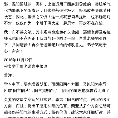
邪，温阳通脉的一类药，比较适用于因寒邪导致的一类脏腑气
化功能低下的阳虚证，且这些药偏性极大，极易改变身体某种
状态，因此，当慎之又慎！这一点我想简单提出，也不确定对
不对，仅仅作为一个引子供大家一起思考，再次不在详述。
我一向不善文笔，其中观点也难免有失偏颇，还望老师及各位
师兄弟们不吝斧正！我愿与各位同道一起，再董老师的引领
下，共同进步！再次感谢董老师给的修改意见。弟子铭记于
心！谢谢！
2016年11月12日
程奕斐于董老师家中修改
董注：
学习中医，要先懂得阴阳。而阴阳两个方面，又以阳为主导。
所谓“阳主阴从”，阳气搞明白了，阴阳的道理也就贯通无碍了。
奕斐的这篇文章写的非常好。总结了阳气的特点、伤阳的各个
方面，而且，提出了滥用扶阳的危害。奕斐从多个方面总结可
能会伤损阳气的生活方式，极有价值，建议大家仔细研读。并