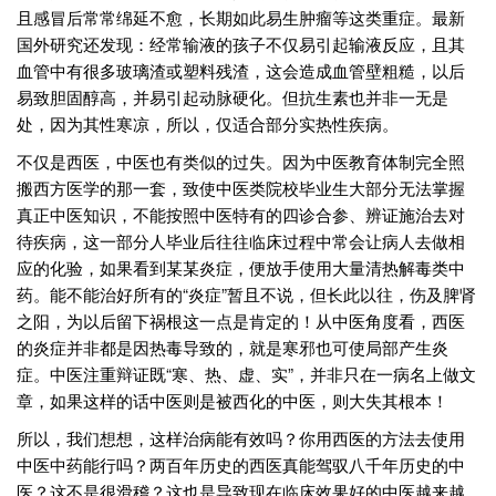
且感冒后常常绵延不愈，长期如此易生肿瘤等这类重症。最新
国外研究还发现：经常输液的孩子不仅易引起输液反应，且其
血管中有很多玻璃渣或塑料残渣，这会造成血管壁粗糙，以后
易致胆固醇高，并易引起动脉硬化。但抗生素也并非一无是
处，因为其性寒凉，所以，仅适合部分实热性疾病。
不仅是西医，中医也有类似的过失。因为中医教育体制完全照
搬西方医学的那一套，致使中医类院校毕业生大部分无法掌握
真正中医知识，不能按照中医特有的四诊合参、辨证施治去对
待疾病，这一部分人毕业后往往临床过程中常会让病人去做相
应的化验，如果看到某某炎症，便放手使用大量清热解毒类中
药。能不能治好所有的“炎症”暂且不说，但长此以往，伤及脾肾
之阳，为以后留下祸根这一点是肯定的！从中医角度看，西医
的炎症并非都是因热毒导致的，就是寒邪也可使局部产生炎
症。中医注重辩证既“寒、热、虚、实”，并非只在一病名上做文
章，如果这样的话中医则是被西化的中医，则大失其根本！
所以，我们想想，这样治病能有效吗？你用西医的方法去使用
中医中药能行吗？两百年历史的西医真能驾驭八千年历史的中
医？这不是很滑稽？这也是导致现在临床效果好的中医越来越