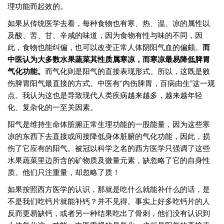
理功能而起效的。
如果从传统医学去看，每种食物也有寒、热、温、凉的属性以
及酸、苦、甘、辛咸的味道，因为食物有性与味的不同，因
此，食物也能纠偏，也可以改变正常人体阴阳气血的偏颇。
而
中医认为大多数水果蔬菜其性质属寒凉，而寒凉最易降低脾胃
气化功能。
而气化则是阳气的直接表现形式。所以，这既是败
伤脾胃阳气最直接的方式。中医有“内伤脾胃，百病由生”这一观
点。我认为这也是导致现代人类疾病越来越多，越来越年轻
化、复杂化的一至关因素。
阳气是维持生命体脏腑正常生理功能的一股能量，因为这些寒
凉的东西下去直接或间接降低身体脏腑的气化功能，因此，损
伤了它应有的阳气。被冠以科学之名的西方医学只强调了这些
水果蔬菜里边所含的矿物质及微量元素，缺忽略了它的自身性
质。他们只注重量，却忽略了质！
如果按照西方医学的认识，那就是吃什么就能补什么的话，是
不是我们吃钙片就能补钙？并不见得。事实上好多吃钙片的人
反而更易缺钙，或者另一种结果吃出了骨刺，他们没有认识到