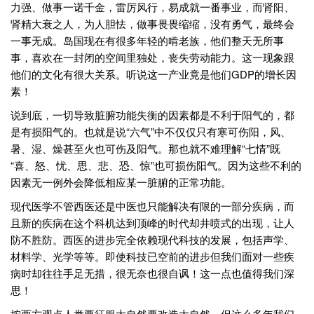
力强、做事一诺千金，雷厉风行，易成就一番事业，而肾阳、
肾精大衰之人，为人胆怯，做事畏畏缩缩，没有勇气，最终会
一事无成。岛国现在有很多年轻的啃老族，他们整天无所事
事，喜欢在一封闭的空间里独处，丧失劳动能力。这一现象跟
他们的文化有很大关系。听说这一产业竟是他们GDP的增长因
素！
说到底，一切导致脏腑功能失衡的因素都是不利于阳气的，都
是有损阳气的。也就是说“六气”中不仅仅只有寒可伤阳，风、
暑、湿、燥甚至火也可伤及阳气。那也就不难理解“七情”既
“喜、怒、忧、思、悲、恐、惊”也可损伤阳气。因为这些不利的
因素无一例外会降低相应某一脏腑的正常功能。
现代医学不管西医还是中医也只能解决有限的一部分疾病，而
且新的疾病在这个科机达到顶峰的时代却井喷式的出现，让人
防不胜防。西医的进步完全依赖现代科技的发展，包括声学、
材料学、光学等等。即使科技已空前的进步但我们面对一些疾
病时却往往手足无措，很无奈也很自讽！这一点也值得我们深
思！
按西方观点人类要征服大自然要改造大自然，但这么多年我们