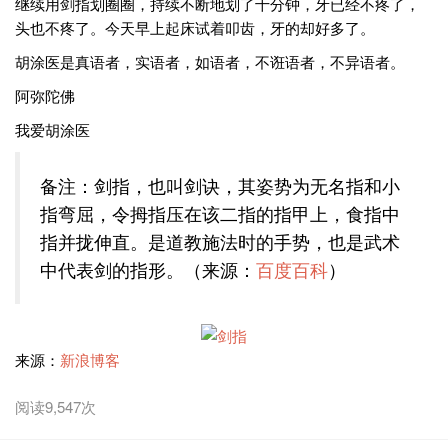
继续用剑指划圈圈，持续不断地划了十分钟，牙已经不疼了，
头也不疼了。今天早上起床试着叩齿，牙的却好多了。
胡涂医是真语者，实语者，如语者，不诳语者，不异语者。
阿弥陀佛
我爱胡涂医
备注：剑指，也叫剑诀，其姿势为无名指和小
指弯屈，令拇指压在该二指的指甲上，食指中
指并拢伸直。是道教施法时的手势，也是武术
中代表剑的指形。（来源：
百度百科
）
来源：
新浪博客
阅读9,547次