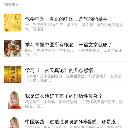
相关推荐
气学中医｜真正的中医，是气的能量学！
一、为何气生万物？ 气，看不见，摸不着。首先说他不是氧
气，他能通…
学习掌握中医所有概念，一篇文章就够了！
阴阳 1.中医学有两个主要特点：一是整体观念，二是辨证论
治。 2…
学习《上古天真论》的几点感悟
《内经》是中医的经典，这毋庸置疑。既然是经典，其开篇
《上古天真论…
我是怎么治好了孩子的过敏性鼻炎？
我的孩子，小时候，脾胃特别弱。 主要怪我不会带孩子，没
经验。孩子…
中医实践：过敏性鼻炎的N种尝试，还是没能痊愈
写在前面：很多人喜欢说，你每次发出来的医案，都是成功