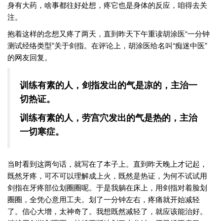
身有大药，啥事都往好处想，疼它也是身体的反应，咱得去关
注。
抱着这样的念想又疼了两天，直到昨天下午重读胡涂医“一分钟
测试经络类型”关于剑指。在评论上，胡涂医给名叫“痴迷中医”
的网友回复。
训练有素的人，剑指发出的气是凉的，主治一
切热证。
训练有素的人，劳宫穴发出的气是热的，主治
一切寒症。
当时看到这两句话，就写在了本子上。直到昨天晚上才记起，
既然牙疼，可不可以理解成上火，既然是热证，为何不试试用
剑指在牙疼部位划圈圈呢。于是我躺在床上，用剑指对着脸划
圈圈，全凭心意用工夫。划了一分钟左右，疼痛就开始减轻
了。信心大增，太神奇了。我想既然减轻了，就应该能治好。