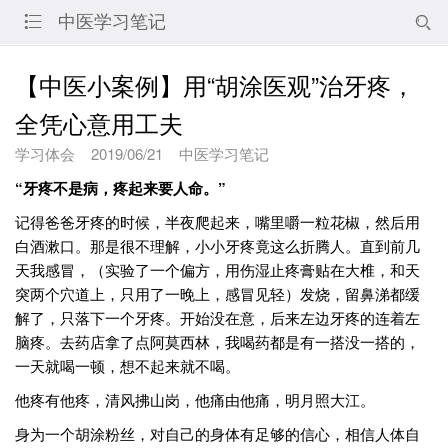
中医学习笔记


【中医小案例】用“胡涂医观”治牙疼，
全凭心意用工夫
学习体会
2019/06/21
中医学习笔记
“牙疼不是病，疼起来要人命。”
记得爸爸牙疼的时候，半夜爬起来，嘴里嚼一粒花椒，然后用
白酒漱口。那是很不理解，小小牙疼竟这么折腾人。直到前几
天我感冒，（实验了一个偏方，用伤湿止疼膏贴在大椎，和天
突两个穴道上，只用了一晚上，感冒见轻）发烧，留鼻涕都缓
解了，只落下一个牙疼。开始没在意，后来左边牙疼的连着左
脑疼。去药店拿了点阿莫西林，我喝药都是有一搭没一搭的，
一天就喝一顿，想不起来就不喝。
他疼有他疼，清风拂山岗，他痛由他痛，明月照大江。
身为一个胡涂粉丝，对自己的身体有足够的信心，相信人体自