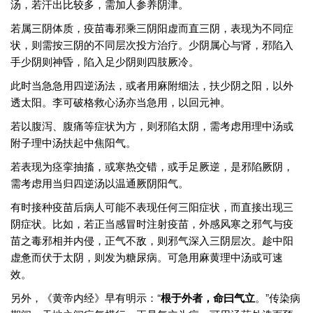
汤，若汗出比较多，需加人参养阴津。
若属三阴体质，疫苗毒邪乘三阴阳虚而直三阴，表现为不同症
状，则需按三阴的不同层次投方治疗。少阴属心与肾，邪陷入
手少阴则神昏，陷入足少阴则四肢厥冷。
此时当急急用四逆汤法，或者用麻附细法，扶少阴之阳，以外
透太阳。李可破格救心汤亦当急用，以回元神。
若以腹泻、腹痛等症状为方，则邪陷太阴，需考虑用理中汤或
附子理中汤扶起中焦阳气。
若表现为痉挛抽搐，或寒热交错，或手足厥逆，是邪陷厥阴，
需考虑用当归四逆汤以温通厥阴阳气。
有时接种疫苗后病人可能不表现任何三阳症状，而直接出现三
阴症状。比如，若正当感冒时注射疫苗，外感风寒之邪气与疫
苗之毒邪相并内侵，正气不敌，则邪气深入三阴层次。趁中阳
虚惫而伏于太阴，则发为糖尿病。可急用麻黄理中汤或可速
效。
另外，《黄帝内经》早有明示：“
根于外者，命曰气立
。”传染病