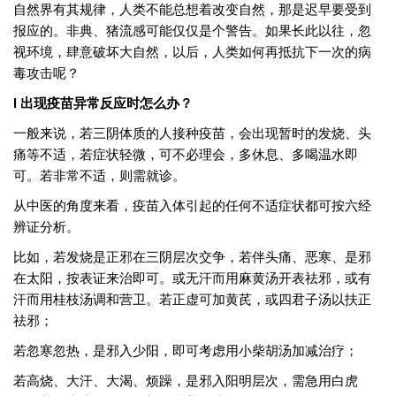
自然界有其规律，人类不能总想着改变自然，那是迟早要受到
报应的。非典、猪流感可能仅仅是个警告。如果长此以往，忽
视环境，肆意破坏大自然，以后，人类如何再抵抗下一次的病
毒攻击呢？
l 出现疫苗异常反应时怎么办？
一般来说，若三阴体质的人接种疫苗，会出现暂时的发烧、头
痛等不适，若症状轻微，可不必理会，多休息、多喝温水即
可。若非常不适，则需就诊。
从中医的角度来看，疫苗入体引起的任何不适症状都可按六经
辨证分析。
比如，若发烧是正邪在三阴层次交争，若伴头痛、恶寒、是邪
在太阳，按表证来治即可。或无汗而用麻黄汤开表祛邪，或有
汗而用桂枝汤调和营卫。若正虚可加黄芪，或四君子汤以扶正
祛邪；
若忽寒忽热，是邪入少阳，即可考虑用小柴胡汤加减治疗；
若高烧、大汗、大渴、烦躁，是邪入阳明层次，需急用白虎