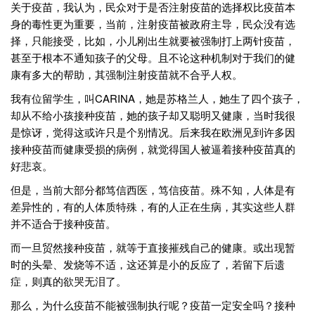
关于疫苗，我认为，民众对于是否注射疫苗的选择权比疫苗本
身的毒性更为重要，当前，注射疫苗被政府主导，民众没有选
择，只能接受，比如，小儿刚出生就要被强制打上两针疫苗，
甚至于根本不通知孩子的父母。且不论这种机制对于我们的健
康有多大的帮助，其强制注射疫苗就不合乎人权。
我有位留学生，叫CARINA，她是苏格兰人，她生了四个孩子，
却从不给小孩接种疫苗，她的孩子却又聪明又健康，当时我很
是惊讶，觉得这或许只是个别情况。后来我在欧洲见到许多因
接种疫苗而健康受损的病例，就觉得国人被逼着接种疫苗真的
好悲哀。
但是，当前大部分都笃信西医，笃信疫苗。殊不知，人体是有
差异性的，有的人体质特殊，有的人正在生病，其实这些人群
并不适合于接种疫苗。
而一旦贸然接种疫苗，就等于直接摧残自己的健康。或出现暂
时的头晕、发烧等不适，这还算是小的反应了，若留下后遗
症，则真的欲哭无泪了。
那么，为什么疫苗不能被强制执行呢？疫苗一定安全吗？接种