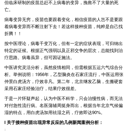
但临床研制的疫苗总赶不上病毒的变异，挽救不了大量的死
亡。
病毒变异无穷，疫苗也要跟着变化，相信疫苗的人岂不是要跟
着病毒变异而不断注射下去！若这样接种疫苗，纯粹是自己找
折腾！！
按中医理论，病毒千变万化，但有一定的症状表现，可归纳出
特定的证候。根据正气强弱以及正邪交争的层次，总能找到治
疗思路。病毒虽异，但可因证施法。
中医讲究灵活分析，虽然疫情相同，但需根据五运六气综合分
析。举例说明：1956年，乙型脑炎在石家庄流行，中医运用张
仲景白虎汤方，疗效非凡。第二年，北京继发乙脑，生搬硬套
采用石家庄经验治疗，结果疗效很差。
于是一片怀疑声起，认为中医不科学，只会治慢性病，而无法
对付急性流行病。名医蒲辅周挺身而出，根据当年北京气候偏
湿的特点，用白虎汤加用祛湿之药，疗效即达90%。
l 关于接种疫苗出现异常反应的几例新闻案例分析：