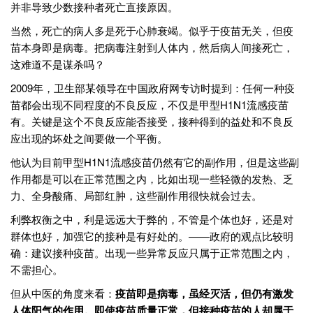
并非导致少数接种者死亡直接原因。
当然，死亡的病人多是死于心肺衰竭。似乎于疫苗无关，但疫
苗本身即是病毒。把病毒注射到人体内，然后病人间接死亡，
这难道不是谋杀吗？
2009年，卫生部某领导在中国政府网专访时提到：任何一种疫
苗都会出现不同程度的不良反应，不仅是甲型H1N1流感疫苗
有。关键是这个不良反应能否接受，接种得到的益处和不良反
应出现的坏处之间要做一个平衡。
他认为目前甲型H1N1流感疫苗仍然有它的副作用，但是这些副
作用都是可以在正常范围之内，比如出现一些轻微的发热、乏
力、全身酸痛、局部红肿，这些副作用很快就会过去。
利弊权衡之中，利是远远大于弊的，不管是个体也好，还是对
群体也好，加强它的接种是有好处的。——政府的观点比较明
确：建议接种疫苗。出现一些异常反应只属于正常范围之内，
不需担心。
但从中医的角度来看：
疫苗即是病毒，虽经灭活，但仍有激发
人体阳气的作用。即使疫苗质量正常，但接种疫苗的人却属于