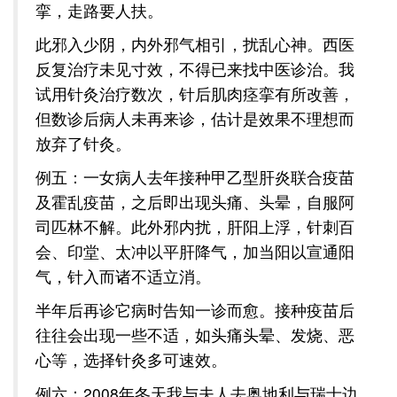
挛，走路要人扶。
此邪入少阴，内外邪气相引，扰乱心神。西医
反复治疗未见寸效，不得已来找中医诊治。我
试用针灸治疗数次，针后肌肉痉挛有所改善，
但数诊后病人未再来诊，估计是效果不理想而
放弃了针灸。
例五：一女病人去年接种甲乙型肝炎联合疫苗
及霍乱疫苗，之后即出现头痛、头晕，自服阿
司匹林不解。此外邪内扰，肝阳上浮，针刺百
会、印堂、太冲以平肝降气，加当阳以宣通阳
气，针入而诸不适立消。
半年后再诊它病时告知一诊而愈。接种疫苗后
往往会出现一些不适，如头痛头晕、发烧、恶
心等，选择针灸多可速效。
例六：2008年冬天我与夫人去奥地利与瑞士边