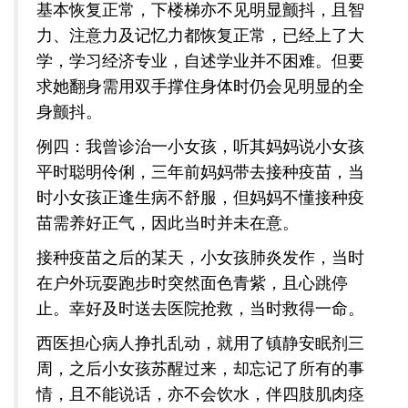
基本恢复正常，下楼梯亦不见明显颤抖，且智
力、注意力及记忆力都恢复正常，已经上了大
学，学习经济专业，自述学业并不困难。但要
求她翻身需用双手撑住身体时仍会见明显的全
身颤抖。
例四：我曾诊治一小女孩，听其妈妈说小女孩
平时聪明伶俐，三年前妈妈带去接种疫苗，当
时小女孩正逢生病不舒服，但妈妈不懂接种疫
苗需养好正气，因此当时并未在意。
接种疫苗之后的某天，小女孩肺炎发作，当时
在户外玩耍跑步时突然面色青紫，且心跳停
止。幸好及时送去医院抢救，当时救得一命。
西医担心病人挣扎乱动，就用了镇静安眠剂三
周，之后小女孩苏醒过来，却忘记了所有的事
情，且不能说话，亦不会饮水，伴四肢肌肉痉