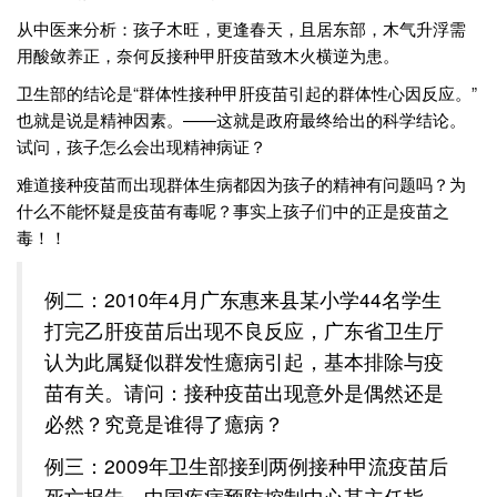
从中医来分析：孩子木旺，更逢春天，且居东部，木气升浮需
用酸敛养正，奈何反接种甲肝疫苗致木火横逆为患。
卫生部的结论是“群体性接种甲肝疫苗引起的群体性心因反应。”
也就是说是精神因素。——这就是政府最终给出的科学结论。
试问，孩子怎么会出现精神病证？
难道接种疫苗而出现群体生病都因为孩子的精神有问题吗？为
什么不能怀疑是疫苗有毒呢？事实上孩子们中的正是疫苗之
毒！！
例二：2010年4月广东惠来县某小学44名学生
打完乙肝疫苗后出现不良反应，广东省卫生厅
认为此属疑似群发性癔病引起，基本排除与疫
苗有关。请问：接种疫苗出现意外是偶然还是
必然？究竟是谁得了癔病？
例三：2009年卫生部接到两例接种甲流疫苗后
死亡报告，中国疾病预防控制中心某主任指