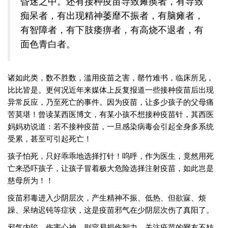
昏迷之中。还有接种疫苗导致瘫痪者，有导致
痴呆者，有出现精神萎靡不振者，有脑瘫者，
有智障者，有下肢痿痹者，有高烧不退者，有
面色青白者。
诸如此类，数不胜数，滥用疫苗之害，罄竹难书，临床所见，
比比皆是。更何况近年来媒体上反复报道一些接种疫苗后出现
异常反应，乃至死亡的事件。因为疫苗，让多少孩子的父母痛
苦莫堪！曾读某西医博文，有某小孩不想接种疫苗针，其西医
妈妈劝说道：若不接种疫苗，一旦感染病毒会引起全身多系统
受累，甚至可引起死亡！
孩子怕死，只好乖乖地选择打针！呜呼，作为医生，竟然用死
亡来恐吓孩子，让孩子冒着极大危险选择注射疫苗，如此岂是
慈母所为！！
疫苗邪毒进入少阴层次，产生精神不振、低热、但欲寐、烦
躁、呆纳迟钝等症状，这是疫苗邪气在少阴层次伤了真阳了。
邪气内陷，伤害心神，则容易损伤智力。关注疫苗的网友不妨