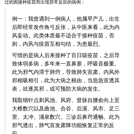
过的因接种疫苗而出现异常反应的病例：
例一：我曾遇到一例病人，他属早产儿，出生
后即经常发作角弓反张，从中医来看，此为内
风妄动。此类体质最不适合于接种疫苗，否
则，内风与疫苗互相勾结，为患最烈。
可惜的是病人后来接种了百日咳疫苗，之后导
致体弱多病，多年来一直鼻塞，呼吸音极重。
此为邪气内滞于肺窍，导致肺失宣肃。内风外
邪相吸相引，此为大病之根由，当急急宣透其
表，祛逐其邪，或可预防大病的发生。
我取细针点刺风池、风府、督脉自腰俞向上至
大椎数穴以及曲池、合谷、后溪、风市、足三
里、太冲、涌泉数穴。三诊后鼻窍通畅。此为
邪气透出，肺气宣发肃降功能恢复正常的反
应。