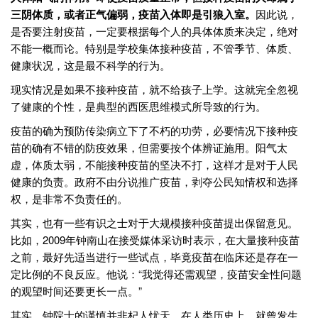
三阴体质，或者正气偏弱，疫苗入体即是引狼入室。
因此说，
是否要注射疫苗，一定要根据每个人的具体体质来决定，绝对
不能一概而论。特别是学校集体接种疫苗，不管季节、体质、
健康状况，这是最不科学的行为。
现实情况是如果不接种疫苗，就不给孩子上学。这就完全忽视
了健康的个性，是典型的西医思维模式所导致的行为。
疫苗的确为预防传染病立下了不朽的功劳，必要情况下接种疫
苗的确有不错的防疫效果，但需要按个体辨证施用。阳气太
虚，体质太弱，不能接种疫苗的坚决不打，这样才是对于人民
健康的负责。政府不由分说推广疫苗，剥夺公民知情权和选择
权，是非常不负责任的。
其实，也有一些有识之士对于大规模接种疫苗提出保留意见。
比如，2009年钟南山在接受媒体采访时表示，在大量接种疫苗
之前，最好先适当进行一些试点，毕竟疫苗在临床还是存在一
定比例的不良反应。他说：“我觉得还需观望，疫苗安全性问题
的观望时间还要更长一点。”
其实，钟院士的谨慎并非杞人忧天。在人类历史上，就曾发生