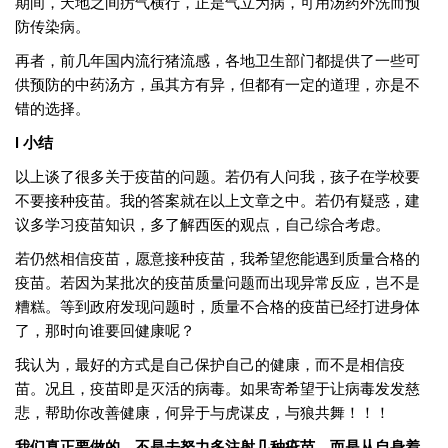
期间，天地之间疠气横行，正是气立为病，可用汤药外洗而预
防传染病。
再者，前几年国内流行猪流感，各地卫生部门都提供了一些可
供预防的中药汤方，虽其方有异，但都有一定的道理，亦是不
错的选择。
l 小结
以上谈了很多关于疫苗的问题。若仍有人问我，孩子在学校要
不要接种疫苗。我的答案就在以上文章之中。若仍有疑惑，建
议多学习疫苗知识，多了解西医的观点，自己综合考虑。
若仍然相信疫苗，愿意接种疫苗，我希望您能遇到质量合格的
疫苗。若因为某批次的疫苗质量问题而出现异常反应，岂不是
糟糕。等到政府发现问题时，质量不合格的疫苗已经打进身体
了，那时向谁要回健康呢？
我认为，最好的方式是自己保护自己的健康，而不是相信疫
苗。况且，疫苗即是灭活的病毒。如果寄希望于让病毒发发慈
悲，帮助你改善健康，何异于与虎谋皮，与狼共舞！！！
我们真正要做的，不是去努力多注射几种疫苗，而是从自身着