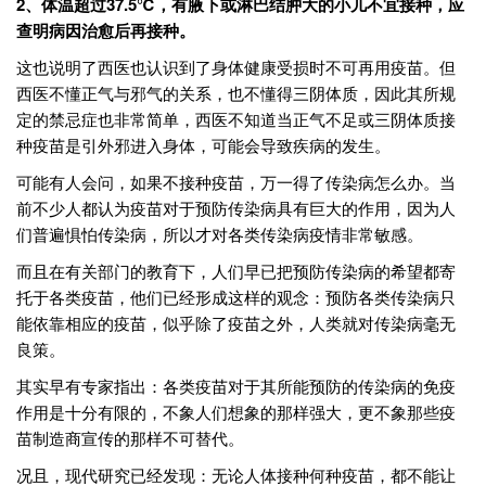
2、体温超过37.5℃，有腋下或淋巴结肿大的小儿不宜接种，应
查明病因治愈后再接种。
这也说明了西医也认识到了身体健康受损时不可再用疫苗。但
西医不懂正气与邪气的关系，也不懂得三阴体质，因此其所规
定的禁忌症也非常简单，西医不知道当正气不足或三阴体质接
种疫苗是引外邪进入身体，可能会导致疾病的发生。
可能有人会问，如果不接种疫苗，万一得了传染病怎么办。当
前不少人都认为疫苗对于预防传染病具有巨大的作用，因为人
们普遍惧怕传染病，所以才对各类传染病疫情非常敏感。
而且在有关部门的教育下，人们早已把预防传染病的希望都寄
托于各类疫苗，他们已经形成这样的观念：预防各类传染病只
能依靠相应的疫苗，似乎除了疫苗之外，人类就对传染病毫无
良策。
其实早有专家指出：各类疫苗对于其所能预防的传染病的免疫
作用是十分有限的，不象人们想象的那样强大，更不象那些疫
苗制造商宣传的那样不可替代。
况且，现代研究已经发现：无论人体接种何种疫苗，都不能让