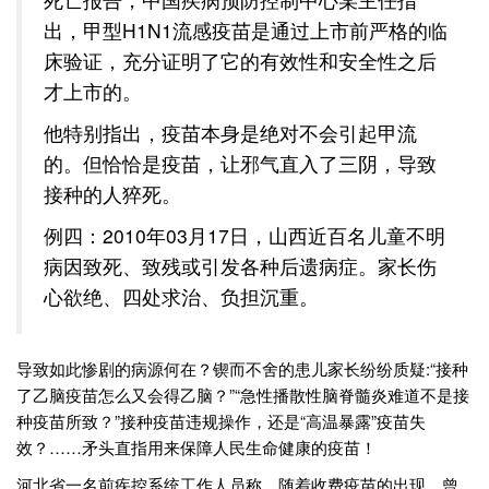
出，甲型H1N1流感疫苗是通过上市前严格的临
床验证，充分证明了它的有效性和安全性之后
才上市的。
他特别指出，疫苗本身是绝对不会引起甲流
的。但恰恰是疫苗，让邪气直入了三阴，导致
接种的人猝死。
例四：2010年03月17日，山西近百名儿童不明
病因致死、致残或引发各种后遗病症。家长伤
心欲绝、四处求治、负担沉重。
导致如此惨剧的病源何在？锲而不舍的患儿家长纷纷质疑:“接种
了乙脑疫苗怎么又会得乙脑？”“急性播散性脑脊髓炎难道不是接
种疫苗所致？”接种疫苗违规操作，还是“高温暴露”疫苗失
效？……矛头直指用来保障人民生命健康的疫苗！
河北省一名前疾控系统工作人员称，随着收费疫苗的出现，曾