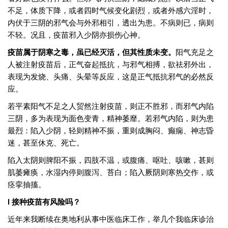
不足，体质下降，或者四时气候变化剧烈，或者外感六淫时，
内伏于三阴的邪气会与外邪相引，透出为患。不病则已，病则
不轻。况且，疫苗邪入少阴亦损伤心神。
疫苗属于阴寒之毒，虽已经灭活，但其性质未变。
阳气充足之
人被注射疫苗后，正气奋起抵抗，与邪气相搏，欲祛邪外出，
表现为发烧、头痛、头晕等反应，这是正气抵抗邪气的必然反
应。
若平素阳气不足之人贸然注射疫苗，则正不胜邪，而邪气内陷
三阴，多为表现为面色变青，精神萎靡。若邪气内陷，则为患
最烈：陷入少阴，轻则精神不振，重则成胸闷、癫痫、神志昏
迷，甚至休克、死亡。
陷入太阴则脾阳不振，四肢不温，或腹痛、呕吐、咳嗽，甚则
肌萎瘫痪，水湿内停则腹泻、苔白；陷入厥阴则寒热交作，或
痉挛抽搐。
l 接种疫苗有风险吗？
近年来我断续在奥地利从事中医临床工作，举几个我临床诊治