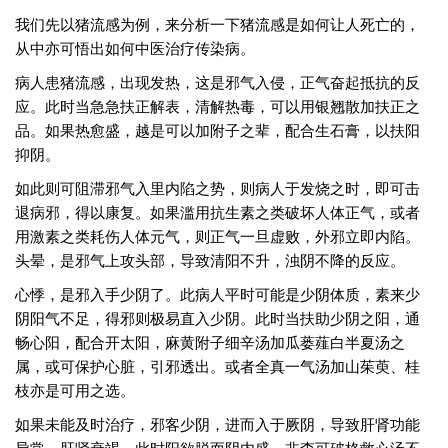
我们先以猪流感为例，来分析一下猪流感是如何让人死亡的，
从中亦可悟出如何中医治疗传染病。
病人患猪流感，出现发热，这是邪气入侵，正气奋起抵抗的反
应。此时当急急扶正解表，清解热毒，可以用银翘散加扶正之
品。如果热愈盛，越是可以加附子之辈，配合生石膏，以扶阳
抑阴。
如此则可阻滞邪气入里内陷之势，则病人于发烧之时，即可击
退病邪，得以康复。如果滥用抗生素之类破坏人体正气，或者
用激素之类耗伤人体元气，则正气一旦虚败，外邪立即内陷。
头晕，是邪气上攻头部，导致清阳不升，浊阴不降的反应。
心悸，是邪入手少阴了。此病人平时可能是少阴体质，素来少
阴阳气不足，得邪则极易直入少阴。此时当扶助少阴之阳，通
畅心阳，配合开太阳，麻黄附子细辛汤加瓜蒌薤白半夏汤之
属，或可保护心脏，引邪透出。或者全真一气汤加山茱萸、桂
枝亦是可用之选。
如果未能及时治疗，邪客少阴，进而入于厥阴，导致肝肾功能
异常，肝肾衰竭。此时阳欲脱而阴内盛，非李可破格救心汤不