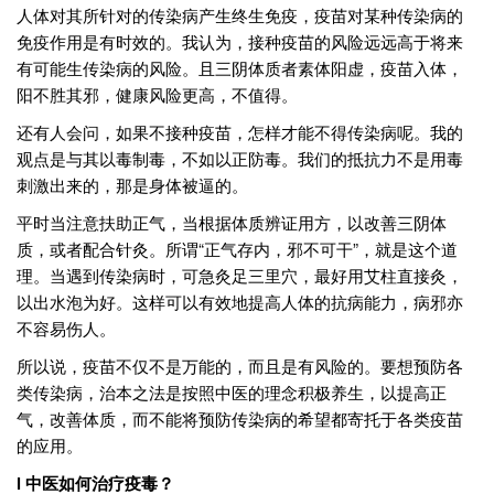
人体对其所针对的传染病产生终生免疫，疫苗对某种传染病的
免疫作用是有时效的。我认为，接种疫苗的风险远远高于将来
有可能生传染病的风险。且三阴体质者素体阳虚，疫苗入体，
阳不胜其邪，健康风险更高，不值得。
还有人会问，如果不接种疫苗，怎样才能不得传染病呢。我的
观点是与其以毒制毒，不如以正防毒。我们的抵抗力不是用毒
刺激出来的，那是身体被逼的。
平时当注意扶助正气，当根据体质辨证用方，以改善三阴体
质，或者配合针灸。所谓“正气存内，邪不可干”，就是这个道
理。当遇到传染病时，可急灸足三里穴，最好用艾柱直接灸，
以出水泡为好。这样可以有效地提高人体的抗病能力，病邪亦
不容易伤人。
所以说，疫苗不仅不是万能的，而且是有风险的。要想预防各
类传染病，治本之法是按照中医的理念积极养生，以提高正
气，改善体质，而不能将预防传染病的希望都寄托于各类疫苗
的应用。
l 中医如何治疗疫毒？