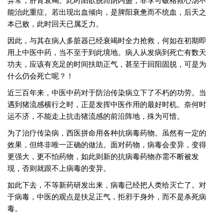
能治此重症。若出现出血倾向，是脾阳衰惫而不统血，后天之
本已败，此时回天已属乏力。
因此，与其在病人多脏器已经衰竭时全力抢救，何如在初期即
用上中医中药，当不至于到此境地。病人从发病到死亡有数天
功夫，应该有充足的时间扶助正气，甚至于回阳固脱，可是为
什么仍会死亡呢？！
近三百年来，中医中药对于防治传染病立下了不朽的功劳。当
遇到猪流感横行之时，正是发挥中医作用的最好时机。奈何时
运不济，不能走上抗击猪流感的前沿阵地，殊为可惜。
为了治疗传染病，西医拼命用各种抗病毒药物。虽然有一定的
效果，但终非唯一正确的做法。面对药物，病毒会变异，变得
更强大，更不怕药物，如此则新的抗病毒药物亦需不断被发
现，否则就跟不上病毒的变异。
如此下去，不等新药研发出来，病毒已经把人类给灭亡了。对
于病毒，中医的观点是扶足正气，拒邪于身外，而不是杀死病
毒。