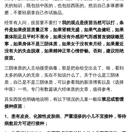
关的知识，既包括中医的，也包括西医的。然后自己多琢磨琢
磨，不要轻易拿自己作试验品。
经常有人问，疫苗要不要打？
我的观点是疫苗当然可以打，条
件是如果疫苗质量正常，如果肾精充盛，如果气血健旺，如果
素体阳足且平时不畏冷，如果没有外感邪气而感冒发烧咳嗽恶
寒，如果身体不是三阴体质，如果女子没有来月经，如果最近
没有大的失血脱液，如果精神正常心情舒畅。否则，建议拒绝
疫苗。
三阴体质的人主动接受病毒，那是把命给交出去了。唉，看到
太多的病人的无奈，实在不知说什么了。关于什么是三阴体
质，自己是不是三阴体质，可以参看我的新浪博客以及《选择
中医》一书。专门有数篇谈六经体质的文章，值得参考。
其实西医也明确地说明，有以下情况的儿童一般应
禁忌或暂缓
接种疫苗
：
1、患有皮炎、化脓性皮肤病、严重湿疹的小儿不宜接种，等待
病愈后方可进行接种；