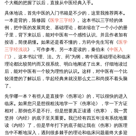
个大概的把握了以后，直接从中医经典入手
。
具体地说，首先中医的入门书籍是不少的，这里我推荐两本
。
一本是背的，陈修园《
医学三字经
》。这本书以三字经的体
例，把中医的发展简史、基础理论，都浓缩在了一个小小的册
子里，背下来以后，能对中医有一个感性认识。并且作者加有
按语，简便易懂
。
如果还是看不懂的，方药中先生写有《
医学
三字经浅说
》，可作参考。另一本是读的，秦伯未《
中医入
门
》。这本书以“理、法
、
方、药”为纲，将中医基础理论和临床
理论都比较简约而又很系统、明白地阐述了出来。仔细地读过
后，能对中医有一个较为理性的认识
。
这样，对中医有一个比
较清楚的了解以后，学起经典来就没那么丈二和尚摸不着头脑
了。
先学哪一本？有些人是直接学《伤寒论》的，可以很快的进入
临床
。
如果您只是想很粗浅地学一下《伤寒论》，学一下方证
相对，那倒也不是不行。但是想要真正读通《伤寒》，我一贯
坚持《内经》的底子至关重要
。
我已经有四五年没有系统地重
读《内经》了，但是早年打下的底子能让我在《伤寒》的医理
当中不断地深入，遇到很多棘手的理论和临床问题最终大多迎