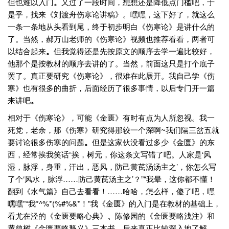
但也难以入门
。
又过了一段时间，想想还是降低点门槛吧，于
是乎，找来《刘渡舟伤寒论讲稿》。嘿嘿，这下好了，就这么
一条一条地从头看到尾，终于初步明白《伤寒论》是讲什么的
了。当然，郝万山老师的《伤寒论》视频也推荐看看，两者可
以结合起来
。
但我觉得还是先按原文的顺序去学一遍比较好，
他那个是按教材的顺序去讲的了。当然，前面这只是打个底子
罢了。真正要研究《伤寒论》，很难在此展开。我自己学《伤
寒》也有很多的曲折，后面经历了很多事情，以后专门开一篇
来讲吧
。
相对于《伤寒论》，可能《金匮》有时有点为人所忽视。我一
死党，老余，那《伤寒》研究得那较一个深啊~我们隔三岔五就
要讨论很多伤寒的问题
。
但是这家伙没看过多少《金匮》的东
西，经常挨我笑话“挨，树元，你这条文写错了吧。人家是‘风
湿，脉浮，身重，汗出，恶风，防己黄芪汤汤主之’，你怎么写
了个‘风水，脉浮……防己黄芪汤主之’？”“我晕，这你都不懂！
翻到《水气篇》自己去看看！……哈哈，怎么样，傻了吧，嘿
嘿嘿”“我*^%*(%#%&*！”我《金匮》的入门是在教材的基础上，
看尤在泾的《金匮要略心典》
、
陈修园的《金匮要略浅注》和
黄曾树《金匮要略释义》三本书。后来真正比较深入地了解，