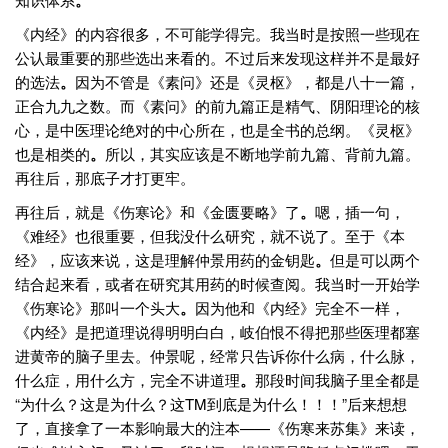
。
《内经》的内容很多，不可能学得完。我当时是按照一些现在
公认最重要的那些选出来看的。不过后来发现这样并不是最好
的选法
。
因为不管是《素问》还是《灵枢》，都是八十一篇，
正合九九之数。而《素问》的前九篇正是精气、阴阳理论的核
心，是中医理论绝对的中心所在，也是全书的总纲。《灵枢》
也是相类的
。
所以，其实应该是不断地学前九篇、背前九篇。
再往后，那底子才打更牢。
再往后，就是《伤寒论》和《金匮要略》了
。
嗯，插一句，
《难经》也很重要，但我没什么研究，就不说了。至于《本
经》，应该来说，这是理解仲景用药的金钥匙
。
但是可以两个
结合起来看，或者在研究其用药的时候查阅。我当时一开始学
《伤寒论》那叫一个头大
。
因为他和《内经》完全不一样，
《内经》是把道理说得明明白白，岐伯恨不得把那些医理都塞
进黄帝的脑子里去。仲景呢，经常只告诉你什么病，什么脉，
什么症，用什么方，完全不讲道理
。
那段时间我脑子里全都是
“为什么？这是为什么？这TM到底是为什么！！！”后来想想
了，直接拿了一本影响最大的注本——《伤寒来苏集》来读，