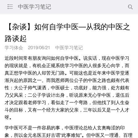
中医学习笔记


【杂谈】如何自学中医—从我的中医之
路谈起
学习体会
2019/06/21
中医学习笔记
近段时间常有朋友询问如何自学中医
。
说实话，现在中医学习
的现状就是，有机会正规系统学习中医的人很多无心向学，而
真正想学中医的人却苦无门路
。
可能这也是近年来中医学堂逐
渐兴起的原因之一。而我恩师两位公子的中医之路也颇有代表
性：大公子帅气潇洒，中医硕士，功底好，能力强，处方颇有
乃父风采；二公子学设计出身，听说原来无心学中医，退伍后
才决定跟着老师学习，看似走了一个弯路，但他找了到人生奋
斗的目标，又有一个经方大家的父亲，三年以后又是一个人才
呀
。
学中医可不是一件容易的事，中医理论总给人玄奥晦涩的印
象，所以金元名医王好古谓“此事难知”
。
但中医又一理通、百理