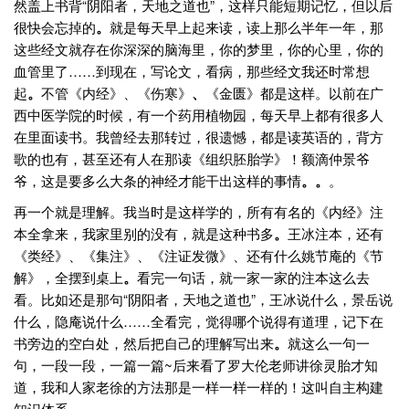
然盖上书背“阴阳者，天地之道也”，这样只能短期记忆，但以后
很快会忘掉的
。
就是每天早上起来读，读上那么半年一年，那
这些经文就存在你深深的脑海里，你的梦里，你的心里，你的
血管里了……到现在，写论文，看病，那些经文我还时常想
起
。
不管《内经》、《伤寒》
、
《金匮》都是这样。以前在广
西中医学院的时候，有一个药用植物园，每天早上都有很多人
在里面读书。我曾经去那转过，很遗憾，都是读英语的，背方
歌的也有，甚至还有人在那读《组织胚胎学》！额滴仲景爷
爷，这是要多么大条的神经才能干出这样的事情
。
。
。
再一个就是理解。我当时是这样学的，所有有名的《内经》注
本全拿来，我家里别的没有，就是这种书多
。
王冰注本，还有
《类经》、《集注》、《注证发微》、还有什么姚节庵的《节
解》，全摆到桌上
。
看完一句话，就一家一家的注本这么去
看。比如还是那句“阴阳者，天地之道也”，王冰说什么，景岳说
什么，隐庵说什么……全看完，觉得哪个说得有道理，记下在
书旁边的空白处，然后把自己的理解写出来
。
就这么一句一
句，一段一段，一篇一篇~后来看了罗大伦老师讲徐灵胎才知
道，我和人家老徐的方法那是一样一样一样的！这叫自主构建
知识体系