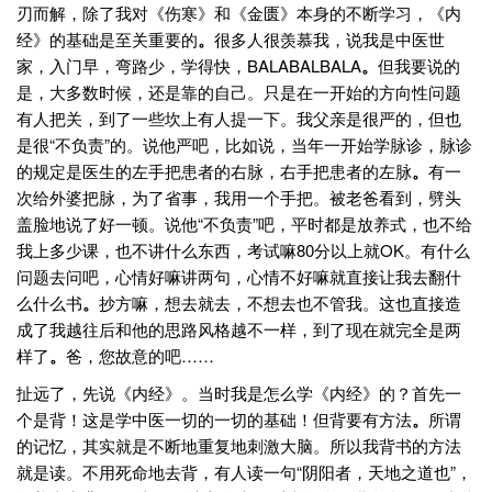
刃而解，除了我对《伤寒》和《金匮》本身的不断学习，《内
经》的基础是至关重要的
。
很多人很羡慕我，说我是中医世
家，入门早，弯路少，学得快，BALABALBALA
。
但我要说的
是，大多数时候，还是靠的自己。只是在一开始的方向性问题
有人把关，到了一些坎上有人提一下。我父亲是很严的，但也
是很“不负责”的。说他严吧，比如说，当年一开始学脉诊，脉诊
的规定是医生的左手把患者的右脉，右手把患者的左脉
。
有一
次给外婆把脉，为了省事，我用一个手把。被老爸看到，劈头
盖脸地说了好一顿。说他“不负责”吧，平时都是放养式，也不给
我上多少课，也不讲什么东西，考试嘛80分以上就OK。有什么
问题去问吧，心情好嘛讲两句，心情不好嘛就直接让我去翻什
么什么书
。
抄方嘛，想去就去，不想去也不管我。这也直接造
成了我越往后和他的思路风格越不一样，到了现在就完全是两
样了
。
爸，您故意的吧……
扯远了，先说《内经》。当时我是怎么学《内经》的？首先一
个是背！这是学中医一切的一切的基础！但背要有方法
。
所谓
的记忆，其实就是不断地重复地刺激大脑。所以我背书的方法
就是读。不用死命地去背，有人读一句“阴阳者，天地之道也”，