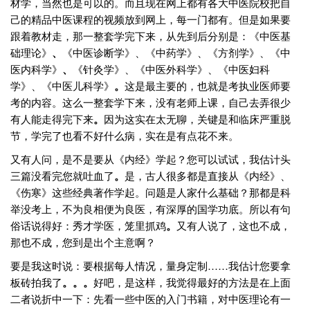
材学，当然也是可以的。而且现在网上都有各大中医院校把自
己的精品中医课程的视频放到网上，每一门都有。但是如果要
跟着教材走，那一整套学完下来，从先到后分别是：《中医基
础理论》
、
《中医诊断学》、《中药学》、《方剂学》、《中
医内科学》
、
《针灸学》、《中医外科学》、《中医妇科
学》、《中医儿科学》
。
这是最主要的，也就是考执业医师要
考的内容。这么一整套学下来，没有老师上课，自己去弄很少
有人能走得完下来
。
因为这实在太无聊，关键是和临床严重脱
节，学完了也看不好什么病，实在是有点花不来。
又有人问，是不是要从《内经》学起？您可以试试，我估计头
三篇没看完您就吐血了
。
是，古人很多都是直接从《内经》、
《伤寒》这些经典著作学起。问题是人家什么基础？那都是科
举没考上，不为良相便为良医，有深厚的国学功底。所以有句
俗话说得好：秀才学医，笼里抓鸡
。
又有人说了，这也不成，
那也不成，您到是出个主意啊？
要是我这时说：要根据每人情况，量身定制……我估计您要拿
板砖拍我了
。
。
。
好吧，是这样，我觉得最好的方法是在上面
二者说折中一下：先看一些中医的入门书籍，对中医理论有一