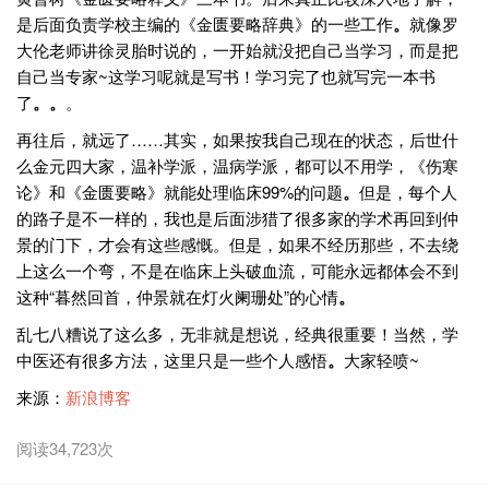
是后面负责学校主编的《金匮要略辞典》的一些工作
。
就像罗
大伦老师讲徐灵胎时说的，一开始就没把自己当学习，而是把
自己当专家~这学习呢就是写书！学习完了也就写完一本书
了
。
。
。
再往后，就远了……其实，如果按我自己现在的状态，后世什
么金元四大家，温补学派，温病学派，都可以不用学，《伤寒
论》和《金匮要略》就能处理临床99%的问题
。
但是，每个人
的路子是不一样的，我也是后面涉猎了很多家的学术再回到仲
景的门下，才会有这些感慨。但是，如果不经历那些，不去绕
上这么一个弯，不是在临床上头破血流，可能永远都体会不到
这种“暮然回首，仲景就在灯火阑珊处”的心情
。
乱七八糟说了这么多，无非就是想说，经典很重要！当然，学
中医还有很多方法，这里只是一些个人感悟
。
大家轻喷~
来源：
新浪博客
阅读34,723次