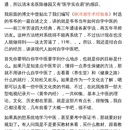
通，所以清末名医陈修园又有“医学实在易”的感叹。
我前面的博文中曾贴出了我们编写《
林沛湘学术经验集
》时选
的爷爷的一篇自述之文，讲的就是爷爷当年如何自学中医的
——前三年苦读四大经典，再三年通读各家学说，再五年寻师
访友
。
这种方法绝对系统得不能再系统了，不过估计现在也没
人能做得到——这太苦逼了，11年。。
。
所以，我还是结合自
己的经历，谈谈现代人如何自学中医吧。
首先你要明白你学中医要学到什么地步，也就是你的目标是什
么
。
如果只是知道点中医常识，懂得一点养生保健的方法，那
就不用谈什么自学中医了，去看看《养生堂》和《健康之路》
什么的就行，又轻松又欢乐
。
如果是作为一个文化去了解，嗯
那可以去看一些中医文化类的书籍。不过，在此我推荐一部大
型电视纪录片—《黄帝内经》，一共60集。基本上中医的理
论
、
文化、历史都在里面。就是这部片有点长，很惭愧，我自
己都没看完，几年前看了大概一半吧，很不错。
如果真的想系统地学习中医，甚至要考中医证书，那就要好好
规划了
。
有人问我是不是要买教材来看，买什么教材。跟着教