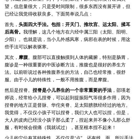
望，信息量很大，只是受时间限制，很多东西没有展开讲，但
已经让我觉得收获良多。下面简单说几点：
首先，
头面四大手法。包括：开天门、推坎宫、运太阳、揉耳
后高骨。
我理解，这几个地方在六经中属三阳（太阳、阳明、
少阳）。也就是说，当小儿外感风寒，病邪在表的时候，用这
些手法可以解表驱寒。
其次，
摩腹
。腹部可以直接触摸到人体的藏腑，特别是肠胃，
腹诊是一种很重要的中医诊断方法，推腹也是很好的养生方
法。以前听说过各种推腹养生的方法，自己也经常推，很舒
服。由于小儿的特殊性，一般不用推腹，而是摩腹。
然后是捏脊。
捏脊是小儿养生的一个非常重要的手法
，邵瑛老
师说，经常给小儿捏脊，可以起到提振阳气等很多作用，因为
捏脊的地方正是督脉、华佗夹脊、足太阳膀胱经经过的地方。
我觉得，不仅仅小孩子可以捏脊，我们大人也可以捏，但是，
大人的皮肉已经没小孩子那么柔了，捏起来并不像小儿那么舒
服，有时候会很痛（我就试过），甚至根本捏不起来！
少儿的穴位有其特殊性，不仅仅是“点”，还有线、面，所以手法