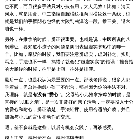
也不同，而且很多手法只对小孩有用，大人无效！比如：清天
河水，就是用食、中二指腹自腕横纹推向肘横纹这一条线，也
就是我们的手厥阴心包经的大陵到曲泽这一段。推三关、退六
腑也一样。
另外，在推拿的时候，辨证很重要。也就是说，中医所说的八
纲辨证，要知道小孩子的问题是阴阳表里虚实寒热中的哪一
个。比如，摩腹的时候，我们要注意辨虚实，虚则补之、实则
泻之，手法也不一样，搞错了就会犯“虚虚实实”的错误！推食指
的大肠经的时候，往里是止泻、往外是排便。
最后一点，也是我认为最重要的一点。邵瑛老师说，很多人都
学着做，但总是抱怨小孩子不配合，那是因为你的手法不对。
我理解，就是
有没有“爱心”。
父母给小儿推拿按摩的时候，是
直接的“肌肤之亲”，是一次非常好的亲子活动，一定要投入十分
的爱心和耐心，辨证清楚、手法轻揉、使用合适的介质，并且
加强与小儿的言语和动作的交流。
嗯，差不多就是这些，以后有机会实践了，再谈感受。
感恩正安，感恩聚友会，感恩邵瑛老师……