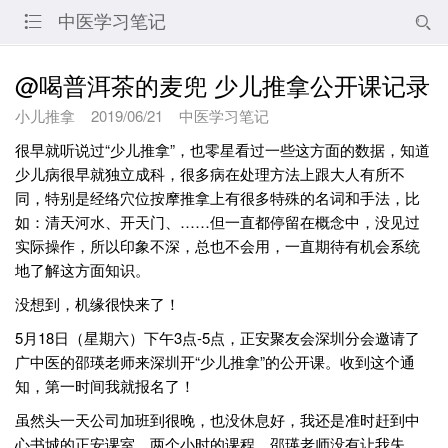
中医学习笔记


@喝普洱茶的麦兜 少儿推拿公开课记录
小儿推拿
2019/06/21
中医学习笔记
很早就听说过“少儿推拿”，也零星看过一些这方面的数据，知道
少儿病很早就独立成科，很多病在处理方法上跟大人有所不
同，特别是经络穴位按摩推拿上有很多特殊的名词和手法，比
如：清天河水、开天门、……但一直都停留在概念中，没见过
实际操作，所以印象不深，总也不会用，一直期待有机会系统
地了解这方面知识。
没想到，机缘很快来了！
5月18日（星期六）下午3点-5点，正安聚友会深圳分会邀请了
广中医的邵瑛老师来深圳开“少儿推拿”的公开课。收到这个通
知，第一时间我就报名了！
虽然头一天公司加班到很晚，也没休息好，我还是准时赶到中
心书城的正安课室。两个小时的课程，邵瑛老师没有让我失