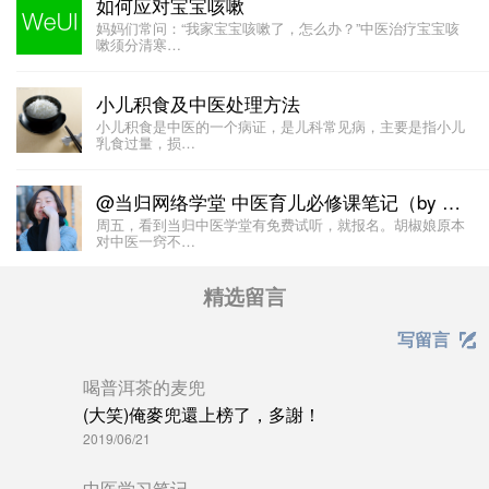
如何应对宝宝咳嗽
妈妈们常问：“我家宝宝咳嗽了，怎么办？”中医治疗宝宝咳
嗽须分清寒…
小儿积食及中医处理方法
小儿积食是中医的一个病证，是儿科常见病，主要是指小儿
乳食过量，损…
@当归网络学堂 中医育儿必修课笔记（by @胡椒娘 ）
周五，看到当归中医学堂有免费试听，就报名。胡椒娘原本
对中医一窍不…
精选留言
写留言

喝普洱茶的麦兜
(大笑)俺麥兜還上榜了，多謝！
2019/06/21
中医学习笔记