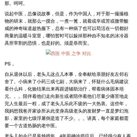
那。呵呵。
说起中医，总像说故事，但是，作为中国人，对于那一撮撮植
物的研末，就那么一搅合，一煮一篦，就着或辛或苦或微带酸
咸的神奇味道趁热服下，总有一种病了也可以苟活在一切都好
商量的温暖斗室里，哪怕暂时可以躲掉那种由不知名的冰冷器
具所宰割的恐惧，也是好的。须是恭而安。
PS，
自从退休以后，老头儿这点儿本事，全奉献给亲朋好友左邻右
舍了。小病来了小药三或七副，大病来了，怀疑什么毛病建议
看什么科，化验结果出来再跟进辅助治疗，帮着病体固本培
元。。。陪伴着他们走向新生或者陪伴着他们尽量少痛苦地走
完人生最后一程，成了老头儿乐此不疲的一大热衷。这些年，
我妈想我爸开家诊所从此变身高级老头的发财梦一直是梦幻泡
影，家里的七级浮屠倒是造了不少。。。讲真，每个家庭都需
要一个古道热肠的老中医。
老头儿如今已是风烛残年。4年前确诊癌症后，已经很少有人再