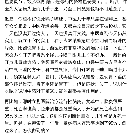
也要贞节，续弦或再 醮，连做药的资格也丧失了。。所以，中
医为人诟病为医而几乎于巫，乃至白日见鬼也就不可避免了。
但是，你也不好说死鸭子嘴硬，中医几千年只赢在诡辩上。甚
至恰恰相反，中医存续的每一天都在众目睽睽之下被检视，它
一天也没离开过病人，一天也没离开实践。中医直到今天仍然
实用，就在于它的实用，在于应对某些急症杂症明确而特殊的
疗效。比如说胃下垂，西医没有非常特效的治疗手段。下垂了
怎么办？开刀把胃系个绳儿拴嗓子眼儿上？不好办。一般是给
开点儿胃动力药，遵医嘱回家锻炼身体。但是中医古方里有个
治中气下泄的方子，补中益气汤。专门针对胃下垂。喝过十几
付，确实症状见好，管用。我再让病人做钡餐，发现胃下垂的
部位还是没变。胃下垂还是胃下垂。但是症状消失了，说明什
么呢？说明中药对于脏器功能的调整是有作用的。
再比如，那时在县医院治疗流行性脑炎。文革中，脑炎很严
重，死亡率也高，拉来的都是危重病人，开始的死亡率达到
95%以上。也就是说，送到医院判断是脑炎，几乎就是九死一
生。但是，在摸索了一年后，脑炎病人存活率达到了95%，倒
过来了。怎么做到的？