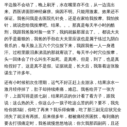
半边脸不会动了，晚上刷牙，水在嘴里存不住，从一边流出
来。西医讲面部神经麻痹。病因不明。只能用激素。效果还不
保证。我爸问我是去医院扎针灸，还是在家给我按摩。我怕挨
针，就说您给我按摩吧。结果。。。那真是每天半小时的酷
刑，我跟我爸脸对脸一坐下，我妈就躲那屋去了。。都说大夫
的手是最狠的，我爸的手劲在大夫里应该也是属于练过九阴白
骨爪的，每天脸上五六个穴位按下来，我跟我爸一人一身透
汗。过程里眼泪鼻涕流的那就甭说了。每天半小时穴位按摩，
头一回体会了什么叫生不如死。是真疼。但是，到了，也是真
给捏好了。这是真不是假。证据就是，长大后，我靠着这张脸
谋生了许多年。
还有小时候初次生理期，运气不好正赶上去游泳，结果凉水一
激月经停掉了，肚子却持续疼痛，难忍。我爸给开了一张方
子，上面写得是抓七副，结果药店的伙计看了看方子，跟我
说：这么热的天，你这么小一孩子吃这么苦的药？要不，我先
给你抓3副，你吃了再来？我乐得偷懒，吃了那三副见症状完全
消失了就没有再抓。后来很多年，都被痛经所困扰，每到痛的
要去打强痛定时，我爸就慢悠悠地说：你欠我那四副药，且还