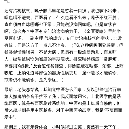
气。
还有治梅核气。嗓子眼儿里老是憋着一口痰，咳也咳不出来，
咽也咽不进去。西医看了，什么也看不出来，嗓子不红不肿，
查血项白血球哪哪都正常，只能说没病回家吧。但是症状在
啊。怎么办？中医有专门治这病的方子。《金匱要略》里的半
夏厚朴汤。一副主理 气的成方，专门对治梅核气的症状，非常
有效，但是这方子一点儿不消炎。（PS,这种病叫咽异感症，症
状类似慢性咽炎。不是大病，但另有一股难受劲儿，而且吓
人，经常被误诊为喉癌的早期症状。排查咽异感症非常麻烦，
需要用X线摄片及食道钡餐筛查，排除隐蔽在咽部、颈部、上呼
吸道、上消化道等部位的器质性病变后，遍罪遭尽才能确诊。
或者仍不能确诊。是为杂症。 ）
最后，老头总结说，我知道中医怎么回事，所以那些包治百病
蒙人攥鬼的杂音干扰不了我，我反而敢用它。上北医学的是系
统西医，算是被西医刷过系统的，中医都是上班后自修的，但
后来越老倒是用中医越多。对于中西医的态度，我是“不薄西而
爱中”。
那倒是，我有亲身体会。小时候得过面瘫，突然有一天下午，