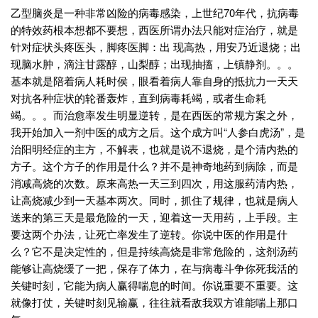
乙型脑炎是一种非常凶险的病毒感染，上世纪70年代，抗病毒
的特效药根本想都不要想，西医所谓办法只能对症治疗，就是
针对症状头疼医头，脚疼医脚：出 现高热，用安乃近退烧；出
现脑水肿，滴注甘露醇，山梨醇；出现抽搐，上镇静剂。。。
基本就是陪着病人耗时侯，眼看着病人靠自身的抵抗力一天天
对抗各种症状的轮番轰炸，直到病毒耗竭，或者生命耗
竭。。。而治愈率发生明显逆转，是在西医的常规方案之外，
我开始加入一剂中医的成方之后。这个成方叫“人参白虎汤”，是
治阳明经症的主方，不解表，也就是说不退烧，是个清内热的
方子。这个方子的作用是什么？并不是神奇地药到病除，而是
消减高烧的次数。原来高热一天三到四次，用这服药清内热，
让高烧减少到一天基本两次。同时，抓住了规律，也就是病人
送来的第三天是最危险的一天，迎着这一天用药，上手段。主
要这两个办法，让死亡率发生了逆转。你说中医的作用是什
么？它不是决定性的，但是持续高烧是非常危险的，这剂汤药
能够让高烧缓了一把，保存了体力，在与病毒斗争你死我活的
关键时刻，它能为病人赢得喘息的时间。你说重要不重要。这
就像打仗，关键时刻见输赢，往往就看敌我双方谁能喘上那口