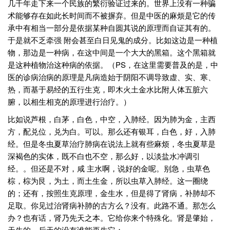
几千年走下来一个民族的繁衍验证过来的。世界上没有一种骗
术能够存在如此长时间而不被摒弃。但是中医的麻烦是它的传
承中有相当一部分是依据某种自圆其说的原理而自证其有的。
于是就不乏牵强 附会甚至白日见鬼的成分。比如这边是一种植
物，那边是一种病，在这中间是一个大大的黑箱。这个黑箱就
是这种植物治这种病的依据。（PS，在这里需要普及的是，中
医的诊病治病的原理是凡病造始于阴阳不调导致虚、实、寒、
热，而基于易经的五行生克，即木火土金水比附人体五脏六
腑，以相生相克的原理进行治疗。）
比如说芦根，白茅，白色，中空，入肺经。因为肺为金，主西
方，配兑位，兑为白。可以。那么还有银耳，白色，好，入肺
经。但是冬虫夏草治疗肺病在说法上就有些麻烦，冬虫夏草是
深褐色的实体，既不白也不空，那么好，以淡盐水冲调引
经。。但还是不对，咸 主水啊，说好的金呢。别急，虫草色
棕，棕为艮，为土，而土生金，所以虫草入肺经。这一圈绕
的；还有，按照生克原理，金生水，但是得了肾病，补肺却不
足取。你见过治肾病补肺的古方么？没有。此路不通。那怎么
办？也有话，肾乃先天之本。它给你来个特殊化。肾是肇始，
天生的，后天的没有谁能再生它；