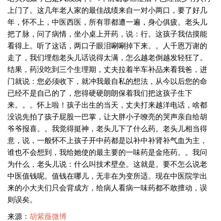
上门了。这几年老人家的最佳战绩来自一对小两口，要了好几
年，怀不上，中医西医，所有罪都遭一遍，身心俱疲。老头儿
把了脉，问了病情，坐小桌上开药，说：行。这孩子我估摸能
看得上。听了这话，两口子眼泪唰唰掉下来。。人千恩万谢的
走了，我们埋怨老头儿话说得太满，怎么越老倒越发轻狂了。
结果，药没吃到三个生理期，丈夫拉着半车补品来看我爸，进
门就说：您必须收下，就冲我最自私的想法，从今以后您的命
已经不是自己的了，您得硬硬朗朗保着我们把这孩子生下
来。。。怀上啦！孩子出生的当天，丈夫打来越洋电话，啥都
没说先拍了孩子屁股一巴掌，让大胖小子嘹亮的哭声亲自给胡
爷爷报喜。。我觉得挺神，老头儿下了什么药。老头儿相当得
意，说，一般怀不上孩子开中药都是以补中补肾补气血为主，
谁也不会想到，我给她使的最主要的一味药是金疮药。。我问
为什么，老头儿说：什么叫技术壁垒。这就是。要不怎么说老
中医值钱呢。值钱在哪儿，无非在为变所适。现在中医院学出
来的小大夫们只会背成方，给病人看病一味药都不敢擅动，误
则误矣。
来源：
胡紫薇微博