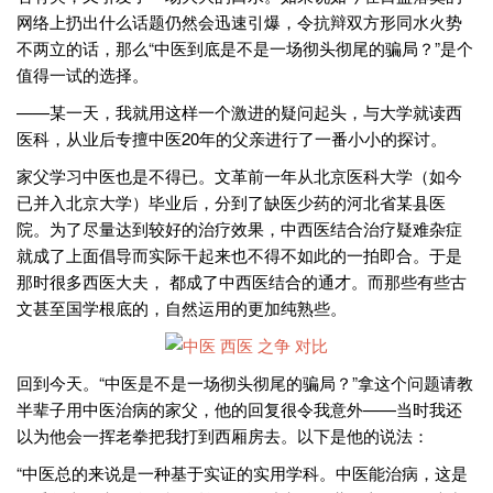
网络上扔出什么话题仍然会迅速引爆，令抗辩双方形同水火势
不两立的话，那么“中医到底是不是一场彻头彻尾的骗局？”是个
值得一试的选择。
——某一天，我就用这样一个激进的疑问起头，与大学就读西
医科，从业后专擅中医20年的父亲进行了一番小小的探讨。
家父学习中医也是不得已。文革前一年从北京医科大学（如今
已并入北京大学）毕业后，分到了缺医少药的河北省某县医
院。为了尽量达到较好的治疗效果，中西医结合治疗疑难杂症
就成了上面倡导而实际干起来也不得不如此的一拍即合。于是
那时很多西医大夫， 都成了中西医结合的通才。而那些有些古
文甚至国学根底的，自然运用的更加纯熟些。
回到今天。“中医是不是一场彻头彻尾的骗局？”拿这个问题请教
半辈子用中医治病的家父，他的回复很令我意外——当时我还
以为他会一挥老拳把我打到西厢房去。以下是他的说法：
“中医总的来说是一种基于实证的实用学科。中医能治病，这是