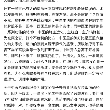
还有一些古已有之的提法根本就被现代解剖学验证错误的。比
如左肝右脾。肝明明在右侧，脾在左侧。那不是露馅了？然而
不然。翻翻中医学基础就知道，中医里说的脾跟西医解剖学里
的脾脏不是一回事，西医里的脾是个实体，而中医里的脾则是
一系列功能的总 称，中医的脾主运化，主统血，主升清降拙，
为仓廪之官。打个不确切的比方，中医里的脾好比是五脏六腑
的动力系统，动力的强弱来源于脾气的盛衰，所以治疗胃下垂
肾下垂子宫脱垂等一系列脏腑下垂，中医开方总离不开补脾
气。脾气补上来了，脏腑就托住了。升清么。又说，一看嘴唇
发白，八成脾虚，为什么？脾统血，在 华为唇，嘴唇发白那一
定是脾统血功能的疲弱所致；要是多梦少眠呢？开几盒人参健
脾丸。为什么失眠要补脾？脾在志为思，所以健脾丸一定有安
眠理气、调理中焦的作用。
关于中医治病原理最为归谬的例子来自鲁迅给父亲诊病的经
历。因为肝腹水，于是乡下的老中医给配了败鼓皮丸，专门用
了打破的旧鼓皮去克那腹水症。草药里的药引也很别致：原配
的蟋蟀一对。即要捉本在一窠里的。鲁迅文中讽到，似乎昆虫