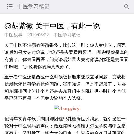
中医学习笔记


@胡紫微 关于中医，有此一说
中医故事
2019/06/22
中医学习笔记
关于中医不治病的笑话很多，比如这一则：你去看中医，问完
诊后如果大夫对你说，“你还是去看看西医吧。”那说明你是真的
有病了。你去看西医，问完诊后如果大夫对你说,“你还是去看看
中医吧。”那说明你的病真没救了。
至于看中医还是西医什么时候板起脸来变成立场问题，变成相
信愚昧还是科学的信仰问题，我不知道，但是不舒服了，去协
和东院排俩小时排个号还是去东直门中医院排俩小时排个号似
乎已经不再是一个无关宏旨的个人选择。
记得年初青年歌手陶贝娜因罹患乳癌辞世的消息，就引发过一
轮对于中医误病的声讨；最近屠呦呦得诺贝尔医学奖与中医是
否有关，又引发了一场大大的口水。如果说如今在日益落寞的