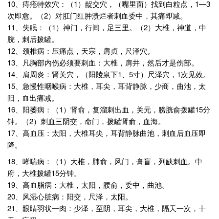
10、痔疮特效穴：（1）龊交穴，（嘴里面）找到白粒点，1—3
次即愈。（2）对肛门红肿溃烂者刺血委中，其痛即减。
11、失眠：（1）神门，行间，足三里。（2）大椎，神道，中
脘，刺后拨罐。
12、颈椎病：压痛点，天宗，肩贞，尺泽穴。
13、凡胸部内伤必须要刺血：大椎，肩井，然后才是伤部。
14、肩周炎：肾关穴，（阳陵泉下1、5寸）尺泽穴，1次见效。
15、急慢性咽喉病：大椎，耳尖，耳背静脉，少商，曲池，太
阳，血出痛减。
16、阳萎病：（1）肾俞，复溜刺出血，关元，膀胱俞拨罐15分
钟。（2）刺血三阴交，命门，拨罐肾俞，血海。
17、高血压：太阳，大椎耳尖，耳背静脉曲池，刺血后血压即
降。
18、哮喘病：（1）大椎，肺俞，风门，膏盲，列缺刺血。中
府，大椎拨罐15分钟。
19、高血脂病：大椎，太阳，腰俞，委中，曲池。
20、风湿心脏病：阳交，尺泽，太阳。
21、眼睛羽状一肉：少泽，至阴，耳尖，大椎，隔天一次，十