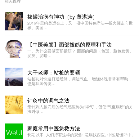
相关推荐
拔罐治病有神功（by 董洪涛）
2016年里约奥运会上，又一项中国特色疗法—拔火罐走向世
界。美国…
【中医美颜】面部拨筋的原理和手法
一、为什么要做面部拨筋？ 面部的问题（色斑、脸色发黄、
发灰、发暗…
大千老师：站桩的要领
站桩功对快速打通经脉，调达气血，增强体魄非常有帮助，
也是我国传统…
针灸中的调气之法
毫针刺入腧穴后的经气感应称为“得气”，促使“气至病所”的方
法叫做…
家庭常用中医急救方法
长期以来, 人们持有这样的观念: 急病找西医, 中医是慢郎中,