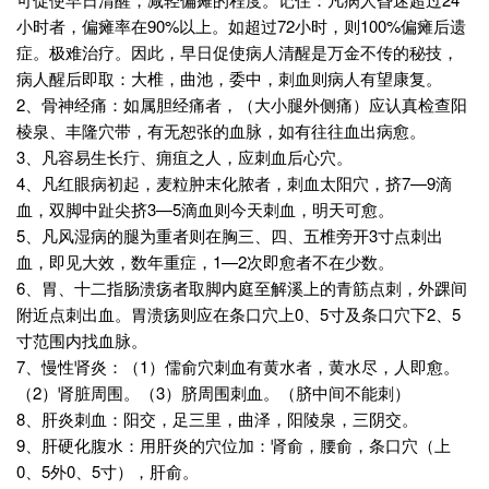
小时者，偏瘫率在90%以上。如超过72小时，则100%偏瘫后遗
症。极难治疗。因此，早日促使病人清醒是万金不传的秘技，
病人醒后即取：大椎，曲池，委中，刺血则病人有望康复。
2、骨神经痛：如属胆经痛者，（大小腿外侧痛）应认真检查阳
棱泉、丰隆穴带，有无恕张的血脉，如有往往血出病愈。
3、凡容易生长疔、痈疽之人，应刺血后心穴。
4、凡红眼病初起，麦粒肿末化脓者，刺血太阳穴，挤7—9滴
血，双脚中趾尖挤3—5滴血则今天刺血，明天可愈。
5、凡风湿病的腿为重者则在胸三、四、五椎旁开3寸点刺出
血，即见大效，数年重症，1—2次即愈者不在少数。
6、胃、十二指肠溃疡者取脚内庭至解溪上的青筋点刺，外踝间
附近点刺出血。胃溃疡则应在条口穴上0、5寸及条口穴下2、5
寸范围内找血脉。
7、慢性肾炎：（1）儒俞穴刺血有黄水者，黄水尽，人即愈。
（2）肾脏周围。（3）脐周围刺血。（脐中间不能刺）
8、肝炎刺血：阳交，足三里，曲泽，阳陵泉，三阴交。
9、肝硬化腹水：用肝炎的穴位加：肾俞，腰俞，条口穴（上
0、5外0、5寸），肝俞。