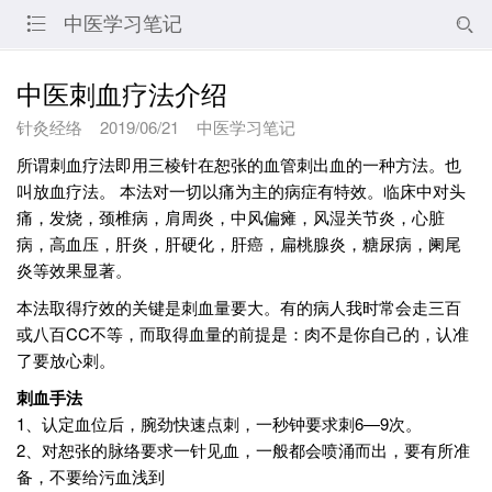
中医学习笔记


中医刺血疗法介绍
针灸经络
2019/06/21
中医学习笔记
所谓刺血疗法即用三棱针在恕张的血管刺出血的一种方法。也
叫放血疗法。 本法对一切以痛为主的病症有特效。临床中对头
痛，发烧，颈椎病，肩周炎，中风偏瘫，风湿关节炎，心脏
病，高血压，肝炎，肝硬化，肝癌，扁桃腺炎，糖尿病，阑尾
炎等效果显著。
本法取得疗效的关键是刺血量要大。有的病人我时常会走三百
或八百CC不等，而取得血量的前提是：肉不是你自己的，认准
了要放心刺。
刺血手法
1、认定血位后，腕劲快速点刺，一秒钟要求刺6—9次。
2、对恕张的脉络要求一针见血，一般都会喷涌而出，要有所准
备，不要给污血浅到