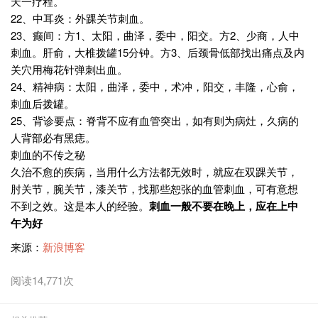
天一疗程。
22、中耳炎：外踝关节刺血。
23、癫间：方1、太阳，曲泽，委中，阳交。方2、少商，人中
刺血。肝俞，大椎拨罐15分钟。方3、后颈骨低部找出痛点及内
关穴用梅花针弹刺出血。
24、精神病：太阳，曲泽，委中，术冲，阳交，丰隆，心俞，
刺血后拨罐。
25、背诊要点：脊背不应有血管突出，如有则为病灶，久病的
人背部必有黑痣。
刺血的不传之秘
久治不愈的疾病，当用什么方法都无效时，就应在双踝关节，
肘关节，腕关节，漆关节，找那些恕张的血管刺血，可有意想
不到之效。这是本人的经验。
刺血一般不要在晚上，应在上中
午为好
来源：
新浪博客
阅读14,771次