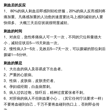
刺血后的反应
1、 80%的病人刺血后即感到轻松舒服，20%的病人反而感到疼
痛加重。凡痛感加重的人治愈的速度要比马上感到减轻的人要
快得多。 大概三天后症状就很明显减轻。
刺血的时间
1、对炎症，急性疼痛病人可一天一次，不同的穴位和量德大
小，减轻症状后5—15天刺血一次。
2、慢性病人3一5次，见效后5—7天一次，可以拨罐的部位刺后
拨罐1—5分钟。
刺血的禁忌
1、大出血的病人及容易皮下出血者。
2、严重的心脏病。
3、性病，皮肤病，皮肤溃烂者。
4、孕妇或经期，白血病禁刺。
5、病人过饥过饱，惊吓后，精神过度紧张者不刺。
6、对肝病的病人不但刺血要小心，（其它任何疗法要求一样）
不要将血碰到自己，千万不要将血碰到伤口上，否则即会传
染。