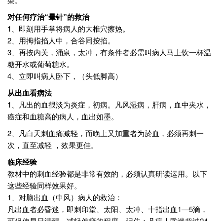
对任何疗治“晕针”的救治
1、即刻用手掌将病人的大椎穴擦热。
2、用拇指掐人中，合谷同按掐。
3、再按内关，涌泉，太冲，有条件者必需叫病人马上饮一杯温
糖开水或葡萄糖水。
4、立即叫病人卧下，（头低脚高）
从出血看病法
1、凡出的血很淡为炎症，初病。凡风湿病，肝病，血中夹水，
癌症和血糖高的病人，血出如墨。
2、凡白天刺血痛减轻，而晚上又加重者为於血，必须再刺一
次，直至减轻 ，效果更佳。
临床经验
教材中的刺血经验都是非常有效的，必须认真研读运用。以下
这些经验同样效果好。
1、对脑出血（中风）病人的救治：
凡出血者必昏迷，即刺印堂、太阳、太冲、十指出血1—5滴，
可促使早日清醒，减轻偏瘫的程度。记住：凡病人昏迷超过24