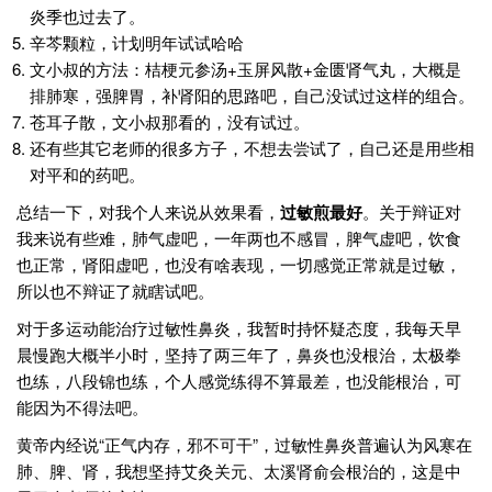
炎季也过去了。
辛芩颗粒
，计划明年试试哈哈
文小叔的方法：桔梗元参汤+玉屏风散+金匮肾气丸，大概是
排肺寒，强脾胃，补肾阳的思路吧，自己没试过这样的组合。
苍耳子散
，文小叔那看的，没有试过。
还有些其它老师的很多方子，不想去尝试了，自己还是用些相
对平和的药吧。
总结一下，对我个人来说从效果看，
过敏煎最好
。关于辩证对
我来说有些难，肺气虚吧，一年两也不感冒，脾气虚吧，饮食
也正常，肾阳虚吧，也没有啥表现，一切感觉正常就是过敏，
所以也不辩证了就瞎试吧。
对于多运动能治疗过敏性鼻炎，我暂时持怀疑态度，我每天早
晨慢跑大概半小时，坚持了两三年了，鼻炎也没根治，太极拳
也练，八段锦也练，个人感觉练得不算最差，也没能根治，可
能因为不得法吧。
黄帝内经说“正气内存，邪不可干”，过敏性鼻炎普遍认为风寒在
肺、脾、肾，我想坚持艾灸关元、太溪肾俞会根治的，这是中