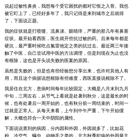
说起过敏性鼻炎，我想每个受它困扰的都对它恨之入骨。我也
被它盯上了，已经好多年了，我只记得是来到城市之后就得
了，下面说正题。
我的症状就是打喷嚏、流鼻涕、眼睛痒，严重的那几年有鼻塞
症状。最开始看西医，医生就开些抗过敏的药。后来每年都是
硬抗，最严重时候吃点氯雷他定之类的抗过去。最近两三年接
触了中医，自己尝试用中医的方法调理，但是到现在为止也没
有根除，这也是开头说失败的医案的原因。
虽然是失败的，但是也有些经验想分享出来，也许对其他人有
用，而且这个病据说想根除有些难度，西医直接说根除不了。
我居住在北方，患病时间每年比较固定，大概是八月末到九月
中旬，三周左右，从节气上看就是处暑到秋分，这是最长的时
候，也有处暑后一周开始的，也有秋分前一周结束的，时间一
过就是正常人。从每天来看，上午到中午严重，下午开始缓
解，大概也符合一天中阴阳的属性。
下面说说查到的病因，分内因和外因，外因就多了，比如花
粉、冷空气、螨虫、动物毛之类的，北方秋季犯病的外因最主