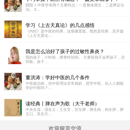
阴阳 1.中医学有两个主要特点：一是整体观念，二是辨证论
治。 2…
学习《上古天真论》的几点感悟
《内经》是中医的经典，这毋庸置疑。既然是经典，其开篇
《上古天真论…
我是怎么治好了孩子的过敏性鼻炎？
我的孩子，小时候，脾胃特别弱。 主要怪我不会带孩子，没
经验。孩子…
董洪涛：学好中医的几个条件
中医能治病，但中医理论非常精妙，想学中医。但人人都能
学好中医吗？…
读经典丨脾在声为歌（大千老师）
中央生湿，湿生土，土生甘，甘生脾，脾生肉，肉生肺，脾
主口。其在天…
欢迎留言交流