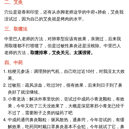
二、艾灸
穴位是
迎香和印堂
，还有从赤脚老师这学的
中府+肺俞
，艾灸我
没试过，因为自己的艾灸就是烤肉的水平。
三、取嚏法
中里巴人老师的方法，对肺寒型应该有效果，亲测过，后来我
用取嚏都不打喷嚏了，但是过敏性鼻炎还是没根除。中里巴人
老师的方法，
取嚏排寒，艾灸
关元、太溪
强肾。
四、中药
桔梗元参汤
：调理肺的气机，自己吃过近10付，对我没太大效
果。
过敏煎
：疏风凉血，吃过3付，很有效果，后来到日子到了鼻
炎好了就没继续。
小青龙汤：
解决外寒里饮的，尝试过中成药小青龙颗粒，有效
果，今年又吃了三天没效果了，大概是深层寒邪小青龙已经干
不过了，需要附子之类的猛药了吧
中成药
通窍鼻炎颗粒
：驱风散热，通鼻窍，今年尝试的，有缓
解效果，吃药同时戴口罩鼻炎基本不会犯，今年就试了它，鼻