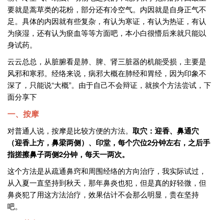
要就是蒿草类的花粉，部分还有冷空气。内因就是自身正气不
足。具体的内因就有些复杂，有认为寒证，有认为热证，有认
为痰湿，还有认为瘀血等等方面吧，本小白很懵后来就只能以
身试药。
云云总总，从脏腑看是肺、脾、肾三脏器的机能受损，主要是
风邪和寒邪。经络来说，病邪大概在肺经和胃经，因为印象不
深了，只能说“大概”。由于自己不会辩证，就挨个方法尝试，下
面分享下
一、按摩
对普通人说，按摩是比较方便的方法。
取穴：
迎香、鼻通穴
（迎香上方，鼻梁两侧）、印堂
，每个穴位2分钟左右，之后手
指搓擦鼻子两侧2分钟，每天一两次。
这个方法是从疏通鼻窍和周围经络的方向治疗，我实际试过，
从入夏一直坚持到秋天，那年鼻炎也犯，但是真的好轻微，但
鼻炎犯了用这方法治疗，效果估计不会那么明显，贵在坚持
吧。