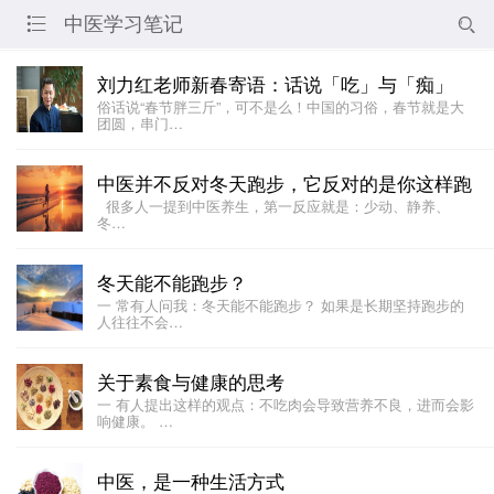
中医学习笔记


刘力红老师新春寄语：话说「吃」与「痴」
俗话说“春节胖三斤”，可不是么！中国的习俗，春节就是大
团圆，串门…
中医并不反对冬天跑步，它反对的是你这样跑
很多人一提到中医养生，第一反应就是：少动、静养、
冬…
冬天能不能跑步？
一 常有人问我：冬天能不能跑步？ 如果是长期坚持跑步的
人往往不会…
关于素食与健康的思考
一 有人提出这样的观点：不吃肉会导致营养不良，进而会影
响健康。 …
中医，是一种生活方式