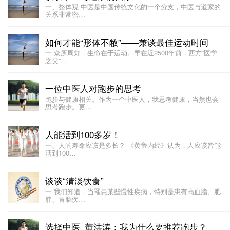
一、整体观 中医是中国传统文化的一个分支，中医与道家的
关系非常密…
如何才能“形体不敝”——兼谈最佳运动时间
一 众所周知，生命在于运动。早在近2500年前，西方“医学
之父”…
一位中医人对跑步的思考
跑步与健康相关。作为一个中医人，我思考健康，当然也会
思考跑步。更…
人能活到100多岁！
一、人的寿命应该是多长？ 《黄帝内经》认为，人应该皆能
活到100…
谈谈“清淡饮食”
一 我们知道，当罹患某些慢性疾病，特别是患有高血脂、肥
胖、胃肠疾…
选择中医_董洪涛：我为什么要推荐跑步？