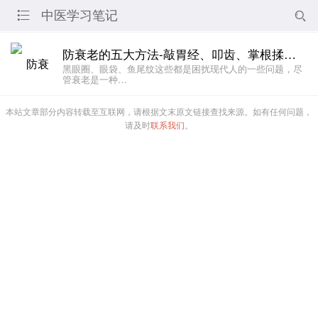
中医学习笔记


防衰老的五大方法-敲胃经、叩齿、掌根揉耳背、做眼保健操、撞揉鼻骨
黑眼圈、眼袋、鱼尾纹这些都是困扰现代人的一些问题，尽
管衰老是一种…
本站文章部分内容转载至互联网，请根据文末原文链接查找来源。如有任何问题，
请及时
联系我们
。