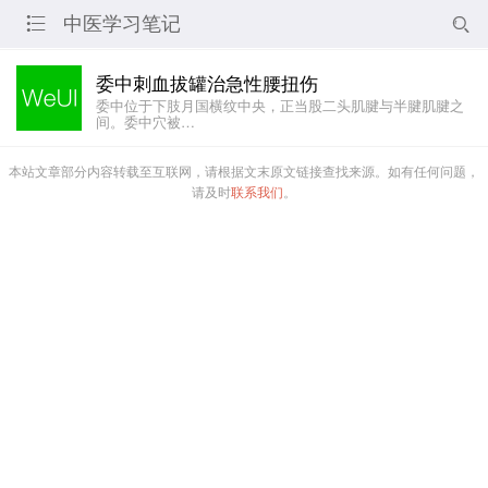
中医学习笔记


委中刺血拔罐治急性腰扭伤
委中位于下肢月国横纹中央，正当股二头肌腱与半腱肌腱之
间。委中穴被…
本站文章部分内容转载至互联网，请根据文末原文链接查找来源。如有任何问题，
请及时
联系我们
。