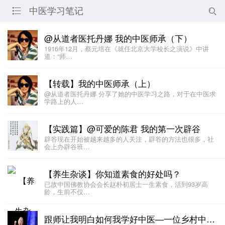
中医学习笔记


@从道者医托丹娜 我的中医师承（下）
1916年12月，蔡元培在《就任北京大学校长之演说》中讲
道：“师…
【转载】我的中医师承（上）
@从道者医托丹娜 分享了她的中医学习之路，对于在中医求
学路上的人…
【实践篇】@可爱的陈君 我的第一次辟谷
辟谷现在开始被越来越多的人关注，辟谷的方法也很多，社
会上办辟谷班…
【养生杂谈】你知道素食的好处吗？
已故中国佛教协会会长赵朴初居士一生素食，活到93岁高
龄，生前不仅…
跟师让我明白如何我学好中医—一位乡村中医的成长之路