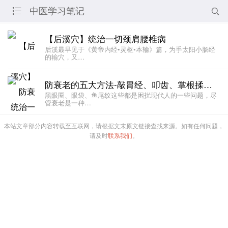
中医学习笔记


【后溪穴】统治一切颈肩腰椎病
后溪最早见于《黄帝内经•灵枢•本输》篇，为手太阳小肠经
的输穴，又…
防衰老的五大方法-敲胃经、叩齿、掌根揉耳背、做眼保健操、撞揉鼻骨
黑眼圈、眼袋、鱼尾纹这些都是困扰现代人的一些问题，尽
管衰老是一种…
本站文章部分内容转载至互联网，请根据文末原文链接查找来源。如有任何问题，
请及时
联系我们
。