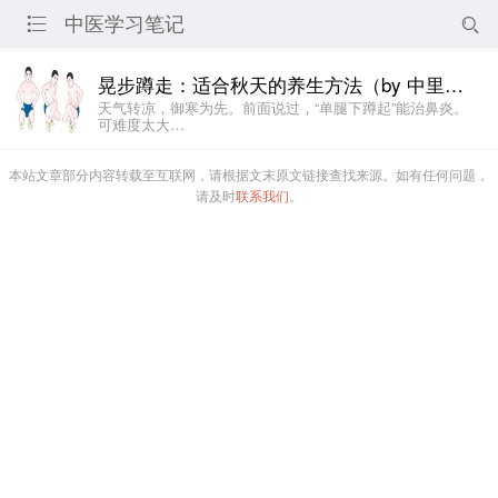
中医学习笔记


晃步蹲走：适合秋天的养生方法（by 中里巴人）
天气转凉，御寒为先。前面说过，“单腿下蹲起”能治鼻炎。
可难度太大…
本站文章部分内容转载至互联网，请根据文末原文链接查找来源。如有任何问题，
请及时
联系我们
。