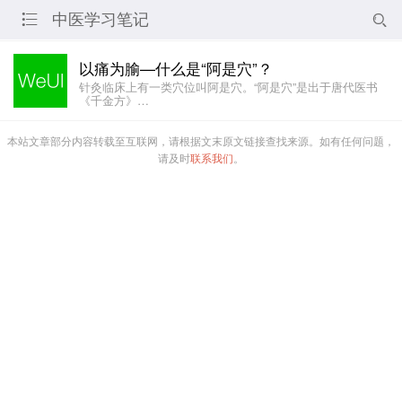
中医学习笔记


以痛为腧—什么是“阿是穴”？
针灸临床上有一类穴位叫阿是穴。“阿是穴”是出于唐代医书
《千金方》…
本站文章部分内容转载至互联网，请根据文末原文链接查找来源。如有任何问题，
请及时
联系我们
。