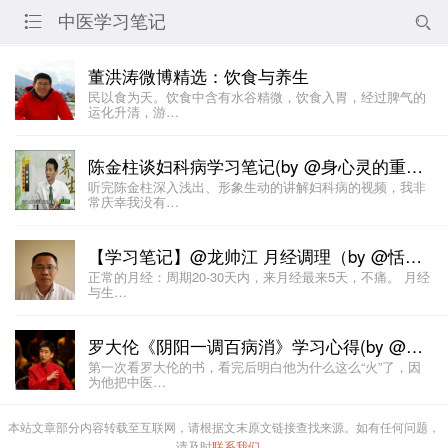
中医学习笔记


董洪涛微博精选：饮食与养生
民以食为天。饮食中含有水谷精微，饮食入胃，经过脾气的
运化升清，游…
陈金柱谈妇科病学习笔记(by @身心灵的重建 )
听完陈金柱深入浅出、形象生动的讲解妇科病的视频，我非
常庆幸我没有…
【学习笔记】@龙帅江 月经调理（by @恬淡小可以）
正常的月经：周期20-30天内，来月经最来5天，不痛。 月经
与生…
罗大伦《阴阳一调百病消》学习心得(by @身心灵的重建 )
第一次看罗大伦的书，看完后明白他为什么这么“火”了，因
为他把中医…
本站文章部分内容转载至互联网，请根据文末原文链接查找来源。如有任何问题，
请及时
联系我们
。