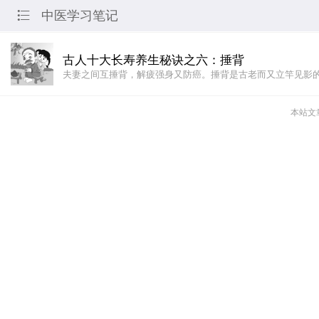
中医学习笔记

古人十大长寿养生秘诀之六：捶背
夫妻之间互捶背，解疲强身又防癌。捶背是古老而又立竿见影
本站文