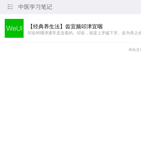
中医学习笔记

【经典养生法】齿宜频叩津宜咽
叩齿和咽津通常是连着的。叩齿，就是上牙磕下牙。齿为骨之
本站文